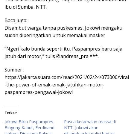
ibu di Sumba, NTT.
Baca juga:
Disambut warga tanpa puskesmas, Jokowi mengaku
sudah diperingatkan untuk memakai masker
“Ngeri kalo bunda seperti itu, Paspampres baru saja
jatuh dari motor,” tulis @andreas_pra ***.
Sumber :
https://jakarta.suara.com/read/2021/02/24/073000/viral
-the-power-of-emak-emak-jatuhkan-motor-
paspampres-pengawal-jokowi
Terkait
Jokowi Bikin Paspampres
Pasca keramaian massa di
Bingung Kabut, Ferdinand:
NTT, Jokowi akan
Untung Disayang Rakyat
dilaporkan ke polisi hari ini