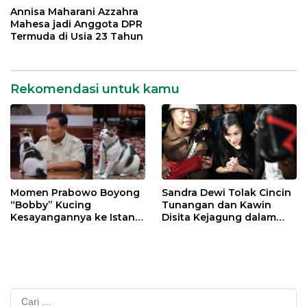
Annisa Maharani Azzahra
Mahesa jadi Anggota DPR
Termuda di Usia 23 Tahun
Rekomendasi untuk kamu
Momen Prabowo Boyong
Sandra Dewi Tolak Cincin
“Bobby” Kucing
Tunangan dan Kawin
Kesayangannya ke Istana
Disita Kejagung dalam
Negara
Kasus Harvey Moeis
Cari