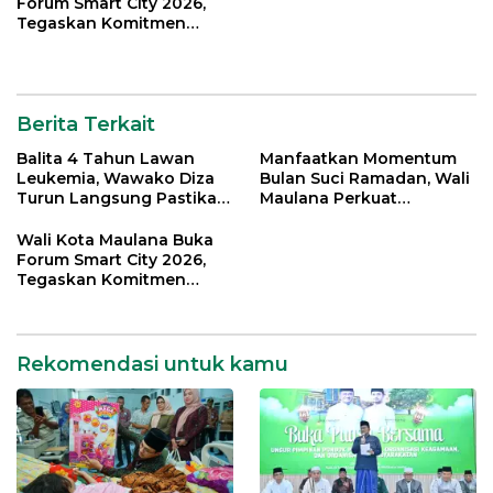
Forum Smart City 2026,
Tegaskan Komitmen
Percepatan Transformasi
Digital di Kota Jambi
Berita Terkait
Balita 4 Tahun Lawan
Manfaatkan Momentum
Leukemia, Wawako Diza
Bulan Suci Ramadan, Wali
Turun Langsung Pastikan
Maulana Perkuat
Bantuan Pemkot
Silahturahmi Bersama
Organisasi Masyarakat
Wali Kota Maulana Buka
Forum Smart City 2026,
Tegaskan Komitmen
Percepatan Transformasi
Digital di Kota Jambi
Rekomendasi untuk kamu