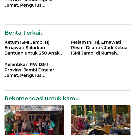
Jumat, Pengurus
Kabupaten/Kota Turut
Dikukuhkan
Berita Terkait
Ketum ISMI Jambi Hj
Malam Ini, Hj. Ernawati
Ernawati Salurkan
Resmi Dilantik Jadi Ketua
Bantuan untuk 250 Anak
ISMI Jambi di Rumah
Yatim di 9 Panti Asuhan
Dinas Gubernur
Pelantikan PW ISMI
Provinsi Jambi Digelar
Jumat, Pengurus
Kabupaten/Kota Turut
Dikukuhkan
Rekomendasi untuk kamu