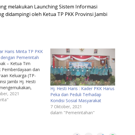
sung melakukan Launching Sistem Informasi
ng didampingi oleh Ketua TP PKK Provinsi Jambi
dar Haris Minta TP PKK
i dengan Pemerintah
ak – Ketua Tim
k Pemberdayaan dan
raan Keluarga (TP-
nsi Jambi Hj. Hesti
E mengemukakan,
Hj. Hesti Haris : Kader PKK Harus
enyuluh dan penggerak
ber, 2021
Peka dan Peduli Terhadap
 PKK berperan penting
rita"
Kondisi Sosial Masyarakat
ingkatan
7 Oktober, 2021
aan untuk itu PKK bisa
dalam "Pemerintahan"
agai pendamping
t terutama dalam
an kesehatan dan