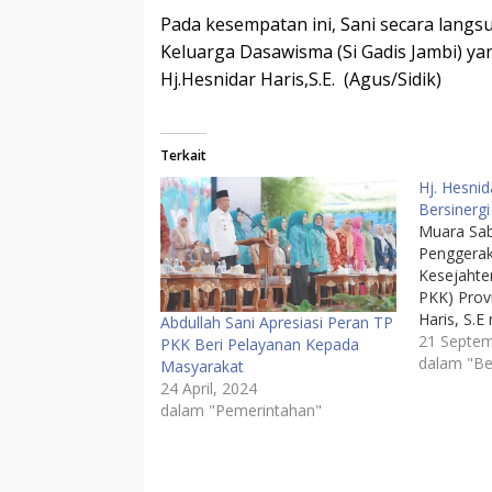
Pada kesempatan ini, Sani secara lang
Keluarga Dasawisma (Si Gadis Jambi) ya
Hj.Hesnidar Haris,S.E. (Agus/Sidik)
Terkait
Hj. Hesni
Bersinerg
Muara Sab
Penggera
Kesejahte
PKK) Provi
Haris, S.
Abdullah Sani Apresiasi Peran TP
sebagai p
21 Septem
PKK Beri Pelayanan Kepada
keluarga,
dalam "Be
Masyarakat
dalam pen
24 April, 2024
kesejahter
dalam "Pemerintahan"
hadir seb
masyaraka
peningkat