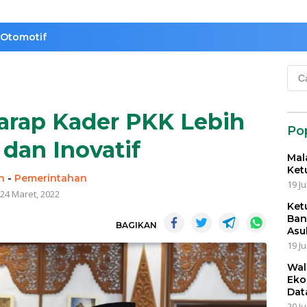
Otomotif
Cari
untu
rap Kader PKK Lebih
Po
 dan Inovatif
Mal
Ket
n
-
Pemerintahan
19 Ju
24 Maret, 2022
Ket
Ban
BAGIKAN
Asu
19 Ju
Wal
Eko
Dat
20 Ju