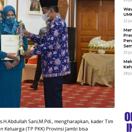
Waw
UMK
22 Ju
Men
Pre
Pen
Sem
25 Ju
Mel
Keh
28 Ju
s.H.Abdullah Sani,M.Pdi., mengharapkan, kader Tim
Keluarga (TP PKK) Provinsi Jambi bisa