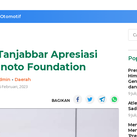
Otomotif
Cari
untu
Tanjabbar Apresiasi
Po
anoto Foundation
Pre
Him
dmin
-
Daerah
Gen
6 Februari, 2023
dan
9 Jul
BAGIKAN
Atl
Sad
9 Jul
Men
Men
‘Pr