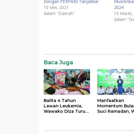
Dengan PERPANI Tanjabbar
Musrenba
10 Mei, 2021
2024
dalam "Daerah"
15 Maret,
dalam "Da
Daerah
News
Komentar
SR28
Baca Juga
Balita 4 Tahun
Manfaatkan
Lawan Leukemia,
Momentum Bula
Wawako Diza Turun
Suci Ramadan, W
Langsung Pastikan
Maulana Perkua
Bantuan Pemkot
Silahturahmi
Bersama Organi
Masyarakat