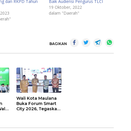
ng dan RKPD Tahun
Baik Audiensi Pengurus TLCI
19 Oktober, 2022
 2023
dalam "Daerah"
erah"
BAGIKAN
Wali Kota Maulana
n
Buka Forum Smart
ali
City 2026, Tegaskan
t
Komitmen
Percepatan
sasi
Transformasi Digital
di Kota Jambi