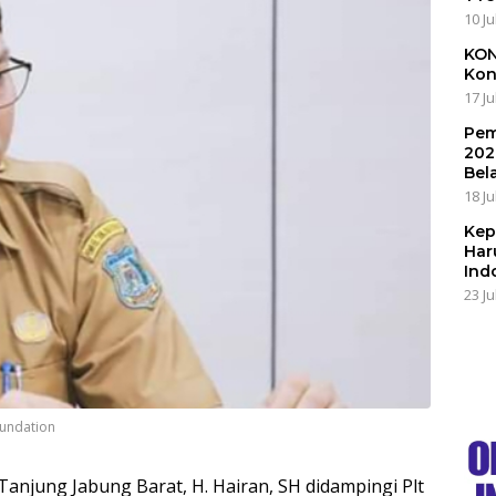
10 Ju
KON
Kon
17 Ju
Pem
202
Bel
18 Ju
Kep
Har
Ind
23 Ju
oundation
Tanjung Jabung Barat, H. Hairan, SH didampingi Plt