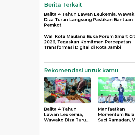
Berita Terkait
Balita 4 Tahun Lawan Leukemia, Wawak
Diza Turun Langsung Pastikan Bantuan
Pemkot
Wali Kota Maulana Buka Forum Smart Ci
2026, Tegaskan Komitmen Percepatan
Transformasi Digital di Kota Jambi
Rekomendasi untuk kamu
Balita 4 Tahun
Manfaatkan
Lawan Leukemia,
Momentum Bula
Wawako Diza Turun
Suci Ramadan, W
Langsung Pastikan
Maulana Perkua
Bantuan Pemkot
Silahturahmi