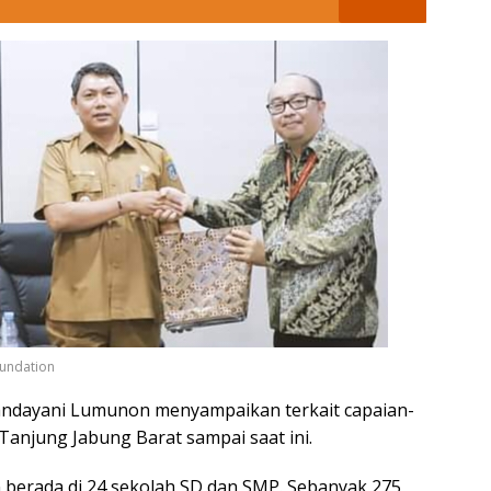
oundation
Vandayani Lumunon menyampaikan terkait capaian-
anjung Jabung Barat sampai saat ini.
 berada di 24 sekolah SD dan SMP. Sebanyak 275