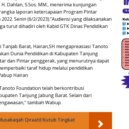
 H. Dahlan, S.Sos. MM., menerima kunjungan
 rangka laporan ketercapaian Program Pintar
022. Senin (6/2/2023).”Audiensi yang dilaksanakan
uga turut dihadiri oleh Kabid GTK Dinas Pendidikan
i Tanjab Barat, Hairan,SH mengapreasiasi Tanoto
jukan Dunia Pendidikan di Kabupaten Tanjung
ntar dan Pintar penggerak, yang menurutnya dapat
mperbaiki taraf hidup melalui pendidikan
 Wabup Hairan
i Tanoto Foundation telah berkontribusi
bupaten Tanjung Jabung Barat. Selain dari
engawasan,” tambah Wabup.
usabaqah Qiraatil Kutub Tingkat