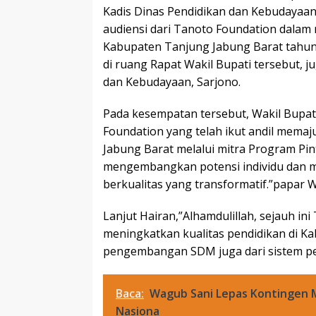
Kadis Dinas Pendidikan dan Kebudayaan
audiensi dari Tanoto Foundation dalam
Kabupaten Tanjung Jabung Barat tahun 2
di ruang Rapat Wakil Bupati tersebut, j
dan Kebudayaan, Sarjono.
Pada kesempatan tersebut, Wakil Bupat
Foundation yang telah ikut andil mema
Jabung Barat melalui mitra Program Pi
mengembangkan potensi individu dan me
berkualitas yang transformatif.”papar
Lanjut Hairan,”Alhamdulillah, sejauh in
meningkatkan kualitas pendidikan di Ka
pengembangan SDM juga dari sistem p
Baca:
Wagub Sani Lepas Kontingen M
Nasiona