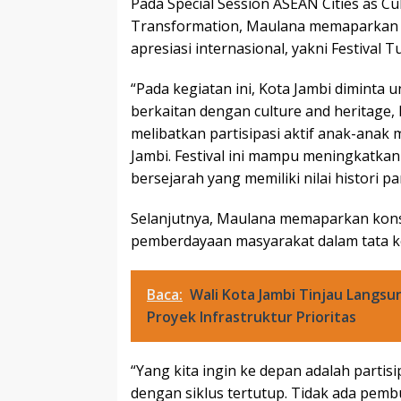
Pada Special Session ASEAN Cities as Cu
Transformation, Maulana memaparkan 
apresiasi internasional, yakni Festiv
“Pada kegiatan ini, Kota Jambi diminta
berkaitan dengan culture and heritage
melibatkan partisipasi aktif anak-anak
Jambi. Festival ini mampu meningkatka
bersejarah yang memiliki nilai histori p
Selanjutnya, Maulana memaparkan kon
pemberdayaan masyarakat dalam tata k
Baca:
Wali Kota Jambi Tinjau Langsu
Proyek Infrastruktur Prioritas
“Yang kita ingin ke depan adalah parti
dengan siklus tertutup. Tidak ada pemb