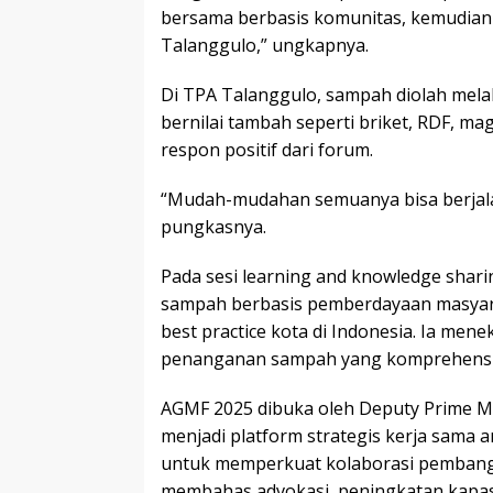
bersama berbasis komunitas, kemudian d
Talanggulo,” ungkapnya.
Di TPA Talanggulo, sampah diolah mela
bernilai tambah seperti briket, RDF, ma
respon positif dari forum.
“Mudah-mudahan semuanya bisa berjalan
pungkasnya.
Pada sesi learning and knowledge sha
sampah berbasis pemberdayaan masyara
best practice kota di Indonesia. Ia men
penanganan sampah yang komprehensif d
AGMF 2025 dibuka oleh Deputy Prime Min
menjadi platform strategis kerja sama 
untuk memperkuat kolaborasi pembangu
membahas advokasi, peningkatan kapasi