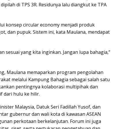
ipilah di TPS 3R. Residunya lalu diangkut ke TPA
lui konsep circular economy menjadi produk
got, dan pupuk. Sistem ini, kata Maulana, mendapat
 sesuai yang kita inginkan. Jangan lupa bahagia,”
ring, Maulana memaparkan program pengolahan
kat melalui Kampung Bahagia sebagai salah satu
ekankan pentingnya kolaborasi multipihak dan
ari hulu ke hilir.
ister Malaysia, Datuk Seri Fadillah Yusof, dan
antar gubernur dan wali kota di kawasan ASEAN
nan perkotaan berkelanjutan. Forum ini juga
tas, riset, serta pertukaran pengetahuan dan