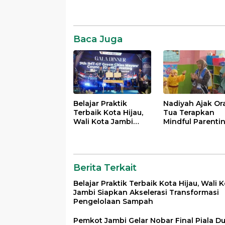
2025
Kuala
Komentar
Lumpur
Baca Juga
MALAYSIA
Panggung
Internasional
Wali
Kota
Belajar Praktik
Nadiyah Ajak Or
Jambi
Terbaik Kota Hijau,
Tua Terapkan
Wali Kota Jambi
Mindful Parenti
Siapkan Akselerasi
demi Tumbuh
Transformasi
Kembang Anak
Pengelolaan
Sampah
Berita Terkait
Belajar Praktik Terbaik Kota Hijau, Wali 
Jambi Siapkan Akselerasi Transformasi
Pengelolaan Sampah
Pemkot Jambi Gelar Nobar Final Piala D