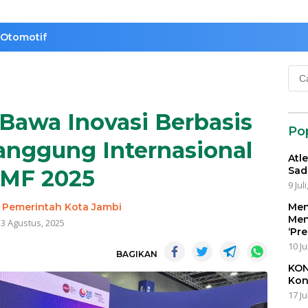
Otomotif
Cari
untu
Bawa Inovasi Berbasis
Po
anggung Internasional
Atl
Sad
MF 2025
9 Jul
-
Pemerintah Kota Jambi
Men
Men
3 Agustus, 2025
‘Pr
10 Ju
BAGIKAN
KON
Kon
17 Ju