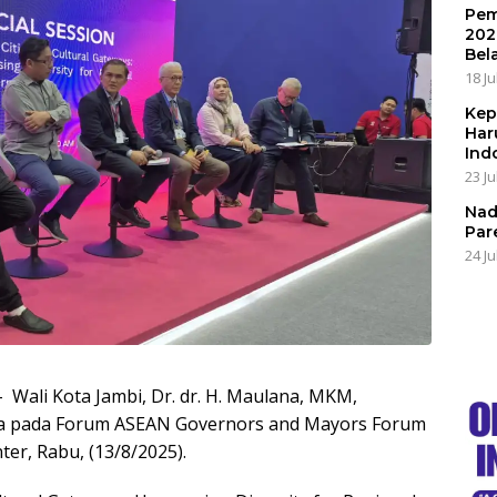
Pem
202
Bel
18 Ju
Kep
Har
Ind
23 Ju
Nad
Par
24 Ju
 Wali Kota Jambi, Dr. dr. H. Maulana, MKM,
ra pada Forum ASEAN Governors and Mayors Forum
er, Rabu, (13/8/2025).