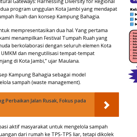
ltural Gateways: Harnessing Diversity for Regional
dua program unggulan Kota Jambi yang mendapat
al Tumpah Ruah dan konsep Kampung Bahagia.
 untuk mempresentasikan dua hal. Yang pertama
, kami menampilkan Festival Tumpah Ruah yang
 muda berkolaborasi dengan seluruh elemen Kota
n UMKM dan mengutilisasi tempat-tempat
anjang di Kota Jambi,” ujar Maulana.
sep Kampung Bahagia sebagai model
elola sampah (waste management).
ng Perbaikan Jalan Rusak, Fokus pada
sipasi aktif masyarakat untuk mengelola sampah
uangan dari rumah ke TPS-TPS liar, tetapi dikolek