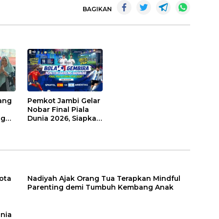
BAGIKAN
ang
Pemkot Jambi Gelar
Nobar Final Piala
ng
Dunia 2026, Siapkan
Doorprize hingga
Voucher Belanja
Gratis
Kota
Nadiyah Ajak Orang Tua Terapkan Mindful
Parenting demi Tumbuh Kembang Anak
unia