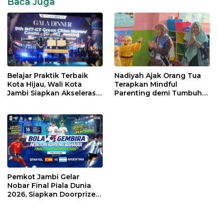
Baca Juga
Belajar Praktik Terbaik
Nadiyah Ajak Orang Tua
Kota Hijau, Wali Kota
Terapkan Mindful
Jambi Siapkan Akselerasi
Parenting demi Tumbuh
Transformasi Pengelolaan
Kembang Anak
Sampah
Pemkot Jambi Gelar
Nobar Final Piala Dunia
2026, Siapkan Doorprize
hingga Voucher Belanja
Gratis