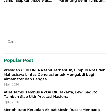
Jambi Siapkan Akselerasi
Parenting demi Tumbuh
Transformasi Pengelolaan
Kembang Anak
Sampah
Cari
untuk:
Popular Post
Presiden Club UNJA Resmi Terbentuk, Himpun Presiden
Mahasiswa Lintas Generasi untuk Mengabdi bagi
Almamater dan Bangsa
9 Juli, 2026
Atlet Jambi Tembus PPOP DKI Jakarta, Lewi Saduto
Tambun Siap Ukir Prestasi Nasional
9 Juli, 2026
Menghitung Kerugian Akibat Mesin Rusak: Mengapa