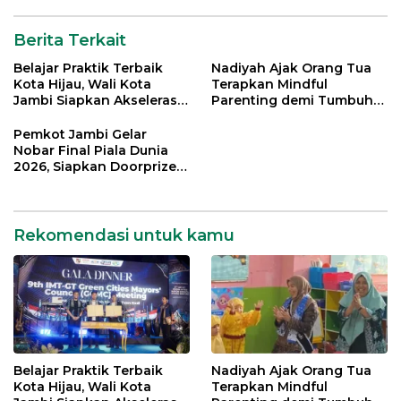
Berita Terkait
Belajar Praktik Terbaik
Nadiyah Ajak Orang Tua
Kota Hijau, Wali Kota
Terapkan Mindful
Jambi Siapkan Akselerasi
Parenting demi Tumbuh
Transformasi Pengelolaan
Kembang Anak
Sampah
Pemkot Jambi Gelar
Nobar Final Piala Dunia
2026, Siapkan Doorprize
hingga Voucher Belanja
Gratis
Rekomendasi untuk kamu
Belajar Praktik Terbaik
Nadiyah Ajak Orang Tua
Kota Hijau, Wali Kota
Terapkan Mindful