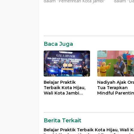
dalam "Pemerintah Kota Jambi"
dalam "Da
Komentar
Baca Juga
Belajar Praktik
Nadiyah Ajak Or
Terbaik Kota Hijau,
Tua Terapkan
Wali Kota Jambi
Mindful Parenti
Siapkan Akselerasi
demi Tumbuh
Transformasi
Kembang Anak
Pengelolaan
Sampah
Berita Terkait
Belajar Praktik Terbaik Kota Hijau, Wali 