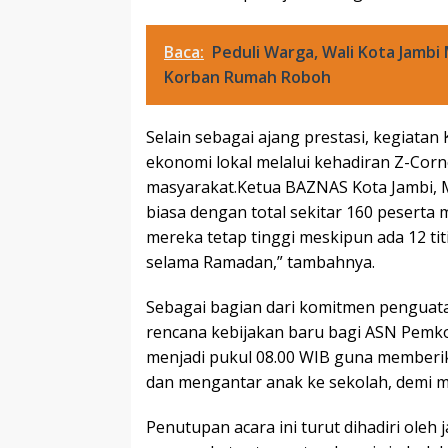
Baca:
Peduli Warga, Wali Kota Jamb
Korban Rumah Roboh
Selain sebagai ajang prestasi, kegiat
ekonomi lokal melalui kehadiran Z-Corn
masyarakat.Ketua BAZNAS Kota Jambi, 
biasa dengan total sekitar 160 peserta
mereka tetap tinggi meskipun ada 12 tit
selama Ramadan,” tambahnya.
Sebagai bagian dari komitmen penguat
rencana kebijakan baru bagi ASN Pemko
menjadi pukul 08.00 WIB guna memberi
dan mengantar anak ke sekolah, demi 
Penutupan acara ini turut dihadiri oleh