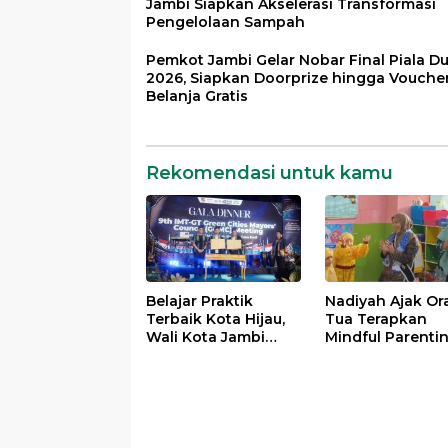
Jambi Siapkan Akselerasi Transformasi
Pengelolaan Sampah
Pemkot Jambi Gelar Nobar Final Piala D
2026, Siapkan Doorprize hingga Vouche
Belanja Gratis
Rekomendasi untuk kamu
Belajar Praktik
Nadiyah Ajak Or
Terbaik Kota Hijau,
Tua Terapkan
Wali Kota Jambi
Mindful Parenti
Siapkan Akselerasi
demi Tumbuh
Transformasi
Kembang Anak
Pengelolaan
Sampah