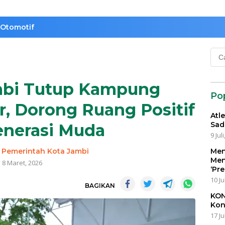
Otomotif
Cari
untu
mbi Tutup Kampung
Po
, Dorong Ruang Positif
Atl
Sad
enerasi Muda
9 Jul
-
Pemerintah Kota Jambi
Men
Men
8 Maret, 2026
‘Pr
10 Ju
BAGIKAN
KON
Kon
17 Ju