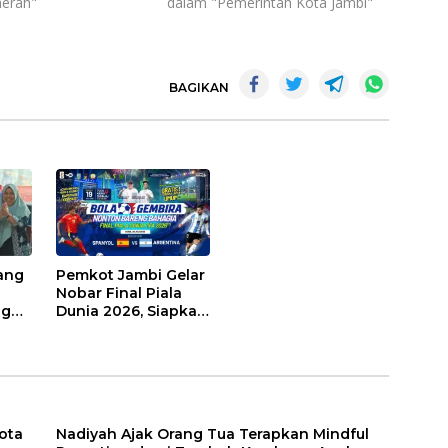
erah"
dalam "Pemerintah Kota Jambi"
BAGIKAN
ang
Pemkot Jambi Gelar
Nobar Final Piala
ng
Dunia 2026, Siapkan
Doorprize hingga
Voucher Belanja
Gratis
Kota
Nadiyah Ajak Orang Tua Terapkan Mindful