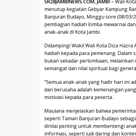
SR28JAMBINEWS.COM, JAMBI –
Wali Kota
menutup kegiatan Gebyar Kampung Ram
Banjuran Budayo, Minggu sore (08/03/2
pembagian hadiah lomba mewarnai dan t
anak-anak di Kota Jambi.
Didampingi Wakil Wali Kota Diza Hazra
hadiah kepada para pemenang. Dalam s
bukan sekadar perlombaan, melainkan
semangat dan nilai spiritual bagi gener
“Semua anak-anak yang hadir hari ini a
dan berusaha adalah kemenangan yang
motivasi kepada para peserta.
Maulana menjelaskan bahwa pemerinta
seperti Taman Banjuran Budayo sebagai 
dinilai penting untuk membentengi anak
informasi, seperti judi daring dan konte