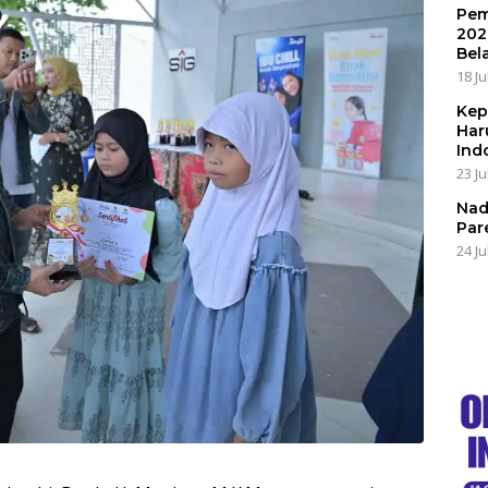
Pem
202
Bel
18 Ju
Kep
Har
Ind
23 Ju
Nad
Par
24 Ju