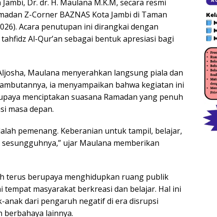
 Jambi, Dr. dr. H. Maulana M.K.M, secara resmi
adan Z-Corner BAZNAS Kota Jambi di Taman
026). Acara penutupan ini dirangkai dengan
ahfidz Al-Qur’an sebagai bentuk apresiasi bagi
 Aljosha, Maulana menyerahkan langsung piala dan
ambutannya, ia menyampaikan bahwa kegiatan ini
 upaya menciptakan suasana Ramadan yang penuh
asi masa depan.
dalah pemenang. Keberanian untuk tampil, belajar,
 sesungguhnya,” ujar Maulana memberikan
h terus berupaya menghidupkan ruang publik
tempat masyarakat berkreasi dan belajar. Hal ini
-anak dari pengaruh negatif di era disrupsi
n berbahaya lainnya.