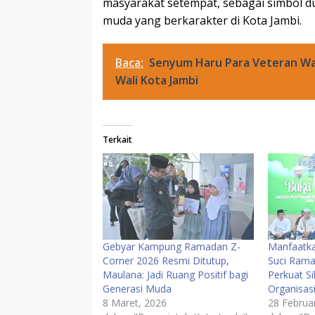
masyarakat setempat, sebagai simbol d
muda yang berkarakter di Kota Jambi.
Baca:
Senyum Haru Para Veteran W
Wali Kota Jambi
Terkait
Gebyar Kampung Ramadan Z-
Manfaatk
Corner 2026 Resmi Ditutup,
Suci Rama
Maulana: Jadi Ruang Positif bagi
Perkuat S
Generasi Muda
Organisas
8 Maret, 2026
28 Februar