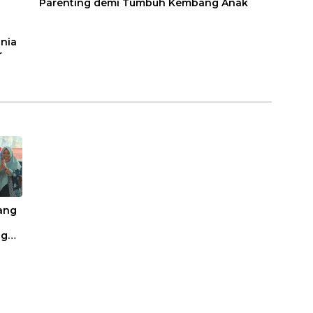
Parenting demi Tumbuh Kembang Anak
unia
r
ang
ng