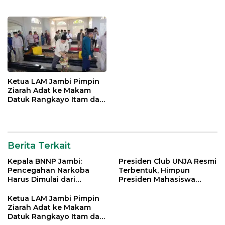
Generasi Muda Demi
Lintas Generasi untuk
Indonesia Emas 2045
Mengabdi bagi Almamater
dan Bangsa
Ketua LAM Jambi Pimpin
Ziarah Adat ke Makam
Datuk Rangkayo Itam dan
Datuk Paduko Berhalo
Berita Terkait
Kepala BNNP Jambi:
Presiden Club UNJA Resmi
Pencegahan Narkoba
Terbentuk, Himpun
Harus Dimulai dari
Presiden Mahasiswa
Generasi Muda Demi
Lintas Generasi untuk
Indonesia Emas 2045
Mengabdi bagi Almamater
Ketua LAM Jambi Pimpin
dan Bangsa
Ziarah Adat ke Makam
Datuk Rangkayo Itam dan