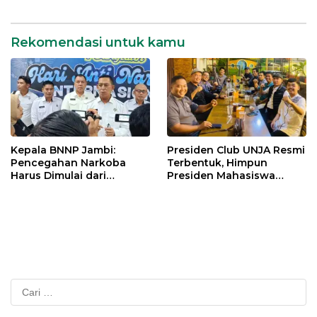
Datuk Paduko Berhalo
Rekomendasi untuk kamu
Kepala BNNP Jambi:
Presiden Club UNJA Resmi
Pencegahan Narkoba
Terbentuk, Himpun
Harus Dimulai dari
Presiden Mahasiswa
Generasi Muda Demi
Lintas Generasi untuk
Indonesia Emas 2045
Mengabdi bagi Almamater
dan Bangsa
Cari
untuk: