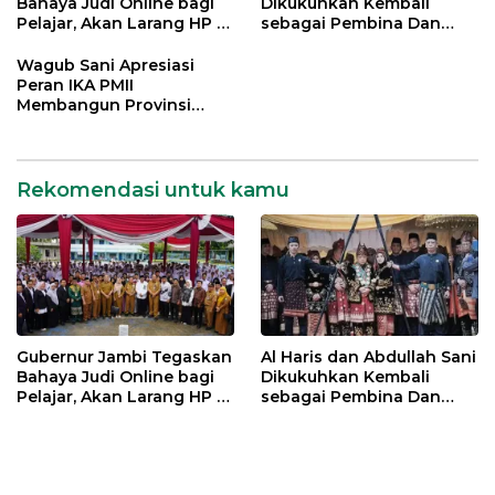
Bahaya Judi Online bagi
Dikukuhkan Kembali
Pelajar, Akan Larang HP di
sebagai Pembina Dan
Sekolah
Pemangku Adat LAM
Provinsi Jambi
Wagub Sani Apresiasi
Peran IKA PMII
Membangun Provinsi
Jambi
Rekomendasi untuk kamu
Gubernur Jambi Tegaskan
Al Haris dan Abdullah Sani
Bahaya Judi Online bagi
Dikukuhkan Kembali
Pelajar, Akan Larang HP di
sebagai Pembina Dan
Sekolah
Pemangku Adat LAM
Provinsi Jambi