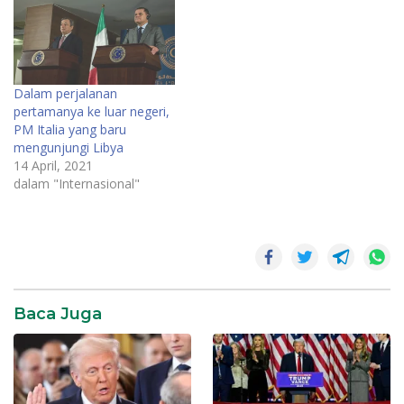
AthenaOlehThe Associated
Press24 Februari 2021,
14.22• 1 menit
membacaAthena, Yunani -
Seorang anak laki-laki
Dalam perjalanan
berusia 6 tahun dari Iran
pertamanya ke luar negeri,
meninggal karena luka…
PM Italia yang baru
mengunjungi Libya
14 April, 2021
dalam "Internasional"
Baca Juga