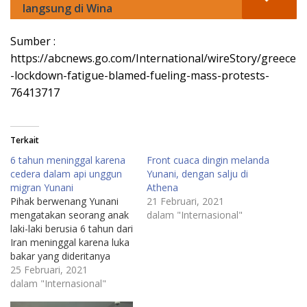
langsung di Wina
Sumber :
https://abcnews.go.com/International/wireStory/greece
-lockdown-fatigue-blamed-fueling-mass-protests-
76413717
Terkait
6 tahun meninggal karena
Front cuaca dingin melanda
cedera dalam api unggun
Yunani, dengan salju di
migran Yunani
Athena
Pihak berwenang Yunani
21 Februari, 2021
mengatakan seorang anak
dalam "Internasional"
laki-laki berusia 6 tahun dari
Iran meninggal karena luka
bakar yang dideritanya
selama kebakaran
25 Februari, 2021
semalam di sebuah kamp
dalam "Internasional"
migran di barat laut