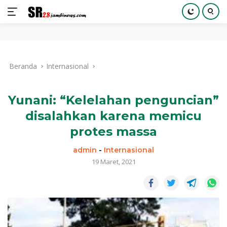
Langsung
ke
Beranda
Internasional
konten
Yunani: “Kelelahan penguncian”
disalahkan karena memicu
protes massa
admin
-
Internasional
19 Maret, 2021