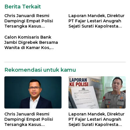
Berita Terkait
Chris Januardi Resmi
Laporan Mandek, Direktur
Dampingi Empat Polisi
PT Fajar Lestari Anugrah
Tersangka Kasus
Sejati Surati Kapolresta
Meninggalnya Brigadir
Jambi
EWS
Calon Komisaris Bank
Jambi Digrebek Bersama
Wanita di Kamar Kos,
Disaksikan Istri
Rekomendasi untuk kamu
Chris Januardi Resmi
Laporan Mandek, Direktur
Dampingi Empat Polisi
PT Fajar Lestari Anugrah
Tersangka Kasus
Sejati Surati Kapolresta
Meninggalnya Brigadir
Jambi