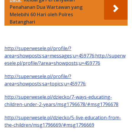
Penahanan Dua Wartawan yang
Melebihi 60 Hari oleh Polres
Batanghari
http://superwesele.pl/profile/?
area=showposts;sa=messages;u=459776;
http://superw
esele.pl/profile/?area=showposts;u=459776
http://superwesele.pl/profile/?
area=showposts;sa=topics;u=459776;
http://superwesele.pl/dziecko/7-ways-educating-
children-under-2-years/msg1796678/#msg1796678
http://superwesele.pl/dziecko/5-live-education-from-
the-children/msg1796669/#msg1796669