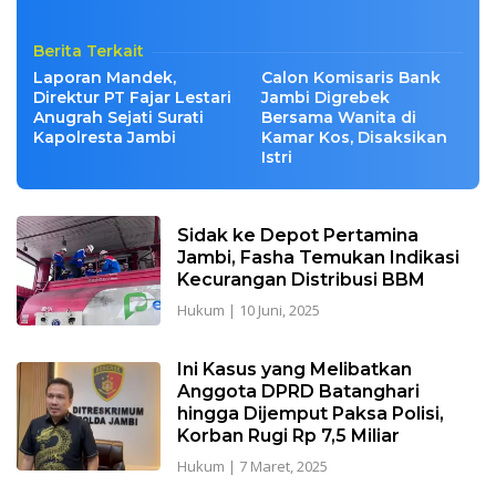
Berita Terkait
Laporan Mandek,
Calon Komisaris Bank
Direktur PT Fajar Lestari
Jambi Digrebek
Anugrah Sejati Surati
Bersama Wanita di
Kapolresta Jambi
Kamar Kos, Disaksikan
Istri
Sidak ke Depot Pertamina
Jambi, Fasha Temukan Indikasi
Kecurangan Distribusi BBM
Hukum
|
10 Juni, 2025
Ini Kasus yang Melibatkan
Anggota DPRD Batanghari
hingga Dijemput Paksa Polisi,
Korban Rugi Rp 7,5 Miliar
Hukum
|
7 Maret, 2025