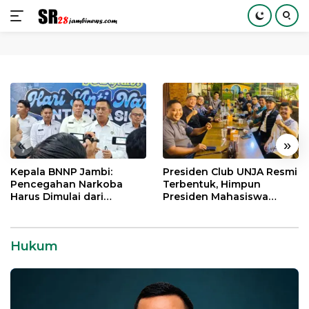
Langsung
ke
konten
«
»
Kepala BNNP Jambi:
Presiden Club UNJA Resmi
Pencegahan Narkoba
Terbentuk, Himpun
Harus Dimulai dari
Presiden Mahasiswa
Generasi Muda Demi
Lintas Generasi untuk
Indonesia Emas 2045
Mengabdi bagi Almamater
dan Bangsa
Hukum