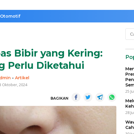
Otomotif
Cari
untu
s Bibir yang Kering:
Po
 Perlu Diketahui
Men
Pre
dmin
-
Artikel
Pen
3 Oktober, 2024
Sem
25 Ju
BAGIKAN
Mel
Keh
28 Ju
Waw
Cah
30 Ju