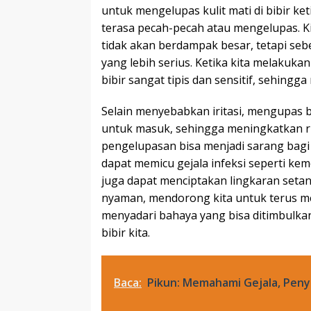
untuk mengelupas kulit mati di bibir ke
terasa pecah-pecah atau mengelupas. K
tidak akan berdampak besar, tetapi se
yang lebih serius. Ketika kita melakuk
bibir sangat tipis dan sensitif, sehingg
Selain menyebabkan iritasi, mengupas 
untuk masuk, sehingga meningkatkan risi
pengelupasan bisa menjadi sarang bag
dapat memicu gejala infeksi seperti keme
juga dapat menciptakan lingkaran setan
nyaman, mendorong kita untuk terus men
menyadari bahaya yang bisa ditimbulka
bibir kita.
Baca:
Pikun: Memahami Gejala, Pen