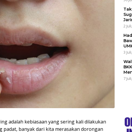
Tak
Sug
Jar
2 Jul
Had
Baw
UMK
3 Jul
Wal
BKK
Men
7 Jul
ng adalah kebiasaan yang sering kali dilakukan
ng padat, banyak dari kita merasakan dorongan