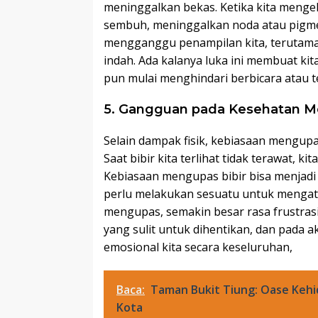
meninggalkan bekas. Ketika kita mengelu
sembuh, meninggalkan noda atau pigment
mengganggu penampilan kita, terutama j
indah. Ada kalanya luka ini membuat kit
pun mulai menghindari berbicara atau t
5. Gangguan pada Kesehatan M
Selain dampak fisik, kebiasaan mengup
Saat bibir kita terlihat tidak terawat, 
Kebiasaan mengupas bibir bisa menjadi
perlu melakukan sesuatu untuk mengat
mengupas, semakin besar rasa frustrasi 
yang sulit untuk dihentikan, dan pada
emosional kita secara keseluruhan,
Baca:
Taman Bukit Tiung: Oase Keh
Kota