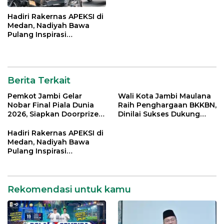
Hadiri Rakernas APEKSI di
Medan, Nadiyah Bawa
Pulang Inspirasi
Penguatan PKK dan
UMKM Kota Jambi
Berita Terkait
Pemkot Jambi Gelar
Wali Kota Jambi Maulana
Nobar Final Piala Dunia
Raih Penghargaan BKKBN,
2026, Siapkan Doorprize
Dinilai Sukses Dukung
hingga Voucher Belanja
Gerakan Ayah Mengambil
Gratis
Rapor Anak
Hadiri Rakernas APEKSI di
Medan, Nadiyah Bawa
Pulang Inspirasi
Penguatan PKK dan
UMKM Kota Jambi
Rekomendasi untuk kamu