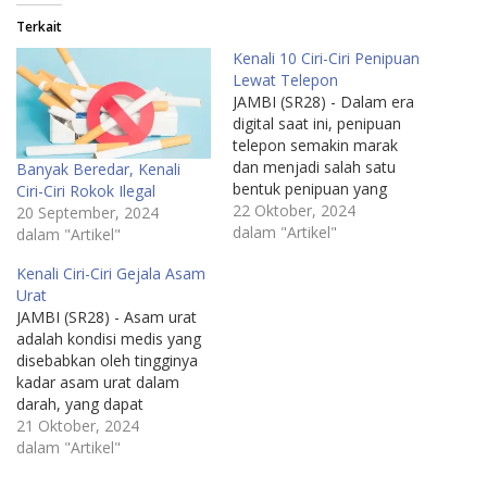
Terkait
Kenali 10 Ciri-Ciri Penipuan
Lewat Telepon
JAMBI (SR28) - Dalam era
digital saat ini, penipuan
telepon semakin marak
dan menjadi salah satu
Banyak Beredar, Kenali
bentuk penipuan yang
Ciri-Ciri Rokok Ilegal
paling umum. Banyak
22 Oktober, 2024
20 September, 2024
orang yang menjadi korban
dalam "Artikel"
dalam "Artikel"
karena kurangnya
Kenali Ciri-Ciri Gejala Asam
kewaspadaan terhadap ciri-
Urat
ciri yang menunjukkan
JAMBI (SR28) - Asam urat
bahwa mereka sedang
adalah kondisi medis yang
berhadapan dengan penipu.
disebabkan oleh tingginya
Para penipu menggunakan
kadar asam urat dalam
berbagai taktik yang cerdik
darah, yang dapat
untuk membujuk korban,
menyebabkan peradangan
21 Oktober, 2024
mulai…
dan nyeri hebat pada sendi.
dalam "Artikel"
Kondisi ini sering kali