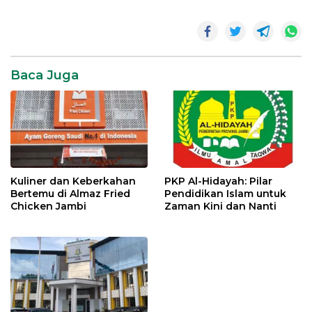
berkaitan dengan pola
makan yang tinggi purin,
ciri-ciri
plagiat
gaya hidup yang kurang
aktif, serta faktor genetik
plagiat
yang memengaruhi
metabolisme asam urat.…
Baca Juga
Kuliner dan Keberkahan
PKP Al-Hidayah: Pilar
Bertemu di Almaz Fried
Pendidikan Islam untuk
Chicken Jambi
Zaman Kini dan Nanti