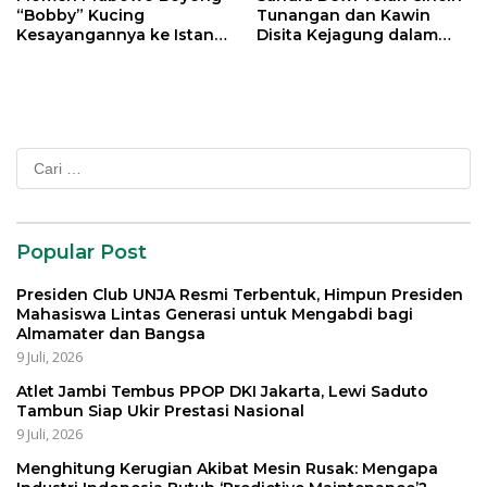
“Bobby” Kucing
Tunangan dan Kawin
Kesayangannya ke Istana
Disita Kejagung dalam
Negara
Kasus Harvey Moeis
Cari
untuk:
Popular Post
Presiden Club UNJA Resmi Terbentuk, Himpun Presiden
Mahasiswa Lintas Generasi untuk Mengabdi bagi
Almamater dan Bangsa
9 Juli, 2026
Atlet Jambi Tembus PPOP DKI Jakarta, Lewi Saduto
Tambun Siap Ukir Prestasi Nasional
9 Juli, 2026
Menghitung Kerugian Akibat Mesin Rusak: Mengapa