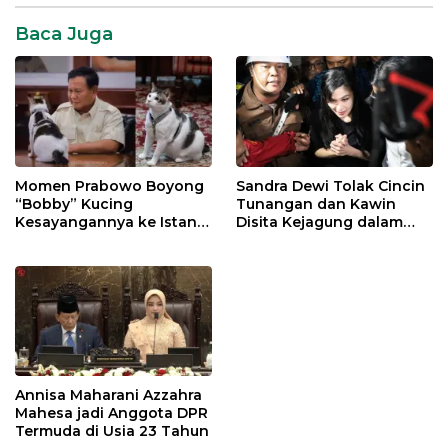
Baca Juga
Momen Prabowo Boyong
Sandra Dewi Tolak Cincin
“Bobby” Kucing
Tunangan dan Kawin
Kesayangannya ke Istana
Disita Kejagung dalam
Negara
Kasus Harvey Moeis
Annisa Maharani Azzahra
Mahesa jadi Anggota DPR
Termuda di Usia 23 Tahun