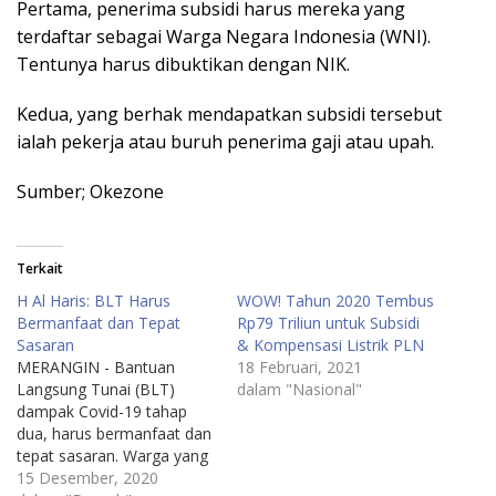
Pertama, penerima subsidi harus mereka yang
terdaftar sebagai Warga Negara Indonesia (WNI).
Tentunya harus dibuktikan dengan NIK.
Kedua, yang berhak mendapatkan subsidi tersebut
ialah pekerja atau buruh penerima gaji atau upah.
Sumber; Okezone
Terkait
H Al Haris: BLT Harus
WOW! Tahun 2020 Tembus
Bermanfaat dan Tepat
Rp79 Triliun untuk Subsidi
Sasaran
& Kompensasi Listrik PLN
MERANGIN - Bantuan
18 Februari, 2021
Langsung Tunai (BLT)
dalam "Nasional"
dampak Covid-19 tahap
dua, harus bermanfaat dan
tepat sasaran. Warga yang
menerima BLT tahap dua,
15 Desember, 2020