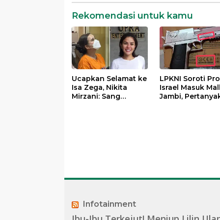
Rekomendasi untuk kamu
Ucapkan Selamat ke
LPKNI Soroti Pr
Isa Zega, Nikita
Israel Masuk Mal
Mirzani: Sang
Jambi, Pertanya
Pembully dan
Lemahnya
Penista Agama
Pengawasan
Ditahan di Polda
Disperindag
Jatim
Infotainment
Ibu-Ibu Terkejut! Meniup Lilin Ula