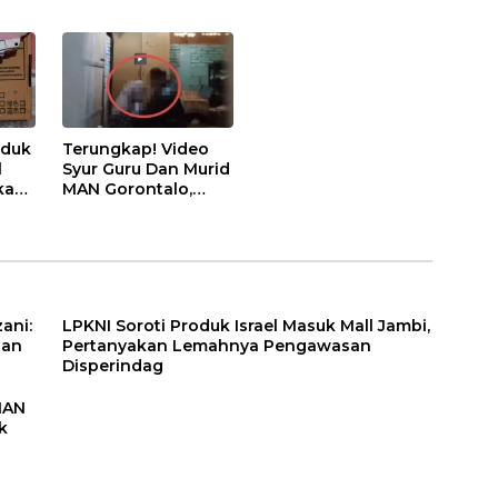
oduk
Terungkap! Video
l
Syur Guru Dan Murid
kan
MAN Gorontalo,
Berkali-kali Gagahi
Siswi Sejak 2022
ani:
LPKNI Soroti Produk Israel Masuk Mall Jambi,
han
Pertanyakan Lemahnya Pengawasan
Disperindag
MAN
k