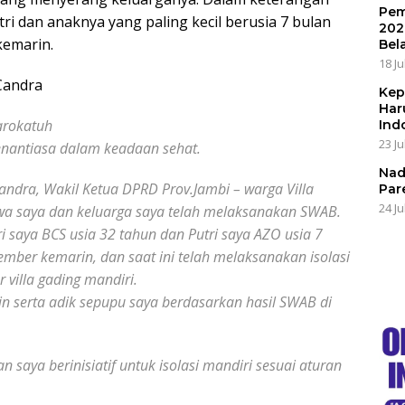
Pem
tri dan anaknya yang paling kecil berusia 7 bulan
202
kemarin.
Bel
18 Ju
 Candra
Kep
Har
arokatuh
Ind
23 Ju
enantiasa dalam keadaan sehat.
Nad
andra, Wakil Ketua DPRD Prov.Jambi – warga Villa
Par
24 Ju
a saya dan keluarga saya telah melaksanakan SWAB.
 saya BCS usia 32 tahun dan Putri saya AZO usia 7
tember kemarin, dan saat ini telah melaksanakan isolasi
 villa gading mandiri.
n serta adik sepupu saya berdasarkan hasil SWAB di
n saya berinisiatif untuk isolasi mandiri sesuai aturan