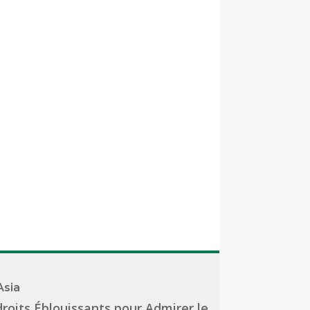
Asia
roits Éblouissants pour Admirer le