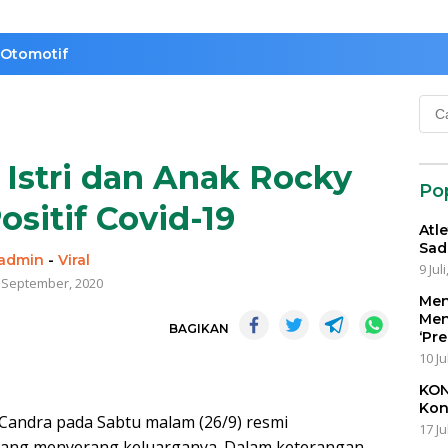
Otomotif
Cari
untu
Istri dan Anak Rocky
Po
ositif Covid-19
Atl
Sad
admin
-
Viral
9 Jul
 September, 2020
Men
Men
BAGIKAN
‘Pr
10 Ju
KON
Kon
 Candra pada Sabtu malam (26/9) resmi
17 Ju
yang menyerang keluarganya. Dalam keterangan