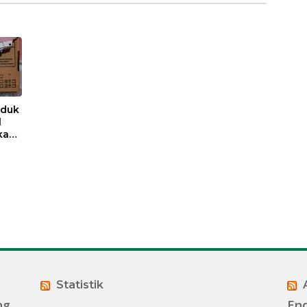
oduk
l
kan
Statistik
ng
End