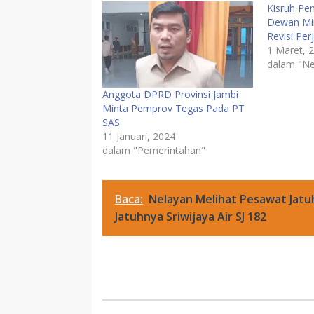
Kisruh Pe
Dewan Mi
Revisi Per
1 Maret, 
dalam "N
Anggota DPRD Provinsi Jambi
Minta Pemprov Tegas Pada PT
SAS
11 Januari, 2024
dalam "Pemerintahan"
Baca:
Nelayan Melihat Pesawat Jatuh
Jatuhnya Sriwijaya Air SJ 182
Viral
Komentar