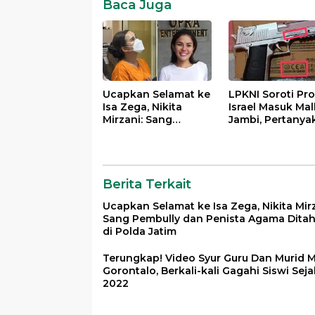
Baca Juga
Ucapkan Selamat ke
LPKNI Soroti Pr
Isa Zega, Nikita
Israel Masuk Mal
Mirzani: Sang
Jambi, Pertanya
Pembully dan
Lemahnya
Penista Agama
Pengawasan
Ditahan di Polda
Disperindag
Jatim
Berita Terkait
Ucapkan Selamat ke Isa Zega, Nikita Mirz
Sang Pembully dan Penista Agama Dita
di Polda Jatim
Terungkap! Video Syur Guru Dan Murid 
Gorontalo, Berkali-kali Gagahi Siswi Seja
2022