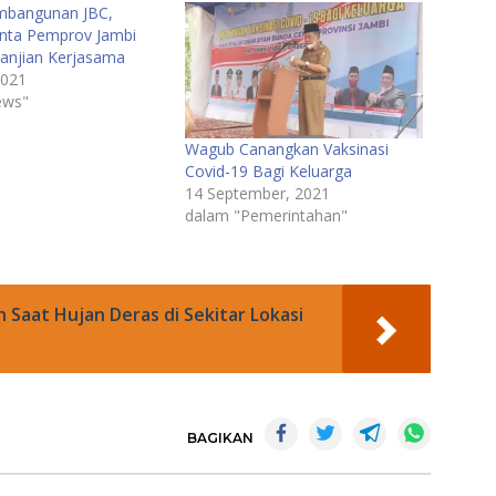
mbangunan JBC,
nta Pemprov Jambi
janjian Kerjasama
2021
ews"
Wagub Canangkan Vaksinasi
Covid-19 Bagi Keluarga
14 September, 2021
dalam "Pemerintahan"
 Saat Hujan Deras di Sekitar Lokasi
BAGIKAN