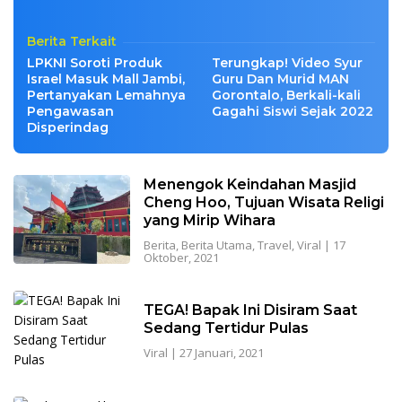
Berita Terkait
LPKNI Soroti Produk
Terungkap! Video Syur
Israel Masuk Mall Jambi,
Guru Dan Murid MAN
Pertanyakan Lemahnya
Gorontalo, Berkali-kali
Pengawasan
Gagahi Siswi Sejak 2022
Disperindag
Menengok Keindahan Masjid
Cheng Hoo, Tujuan Wisata Religi
yang Mirip Wihara
Berita
,
Berita Utama
,
Travel
,
Viral
|
17
Oktober, 2021
TEGA! Bapak Ini Disiram Saat
Sedang Tertidur Pulas
Viral
|
27 Januari, 2021