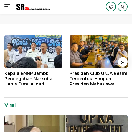
Langsung
ke
konten
«
»
Kepala BNNP Jambi:
Presiden Club UNJA Resmi
Pencegahan Narkoba
Terbentuk, Himpun
Harus Dimulai dari
Presiden Mahasiswa
Generasi Muda Demi
Lintas Generasi untuk
Indonesia Emas 2045
Mengabdi bagi Almamater
dan Bangsa
Viral