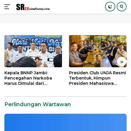
Langsung
ke
konten
«
»
Kepala BNNP Jambi:
Presiden Club UNJA Resmi
Pencegahan Narkoba
Terbentuk, Himpun
Harus Dimulai dari
Presiden Mahasiswa
Generasi Muda Demi
Lintas Generasi untuk
Indonesia Emas 2045
Mengabdi bagi Almamater
Perlindungan Wartawan SR28
dan Bangsa
Perlindungan Wartawan
Perlindungan Wartawan
|
24 Desember, 2021