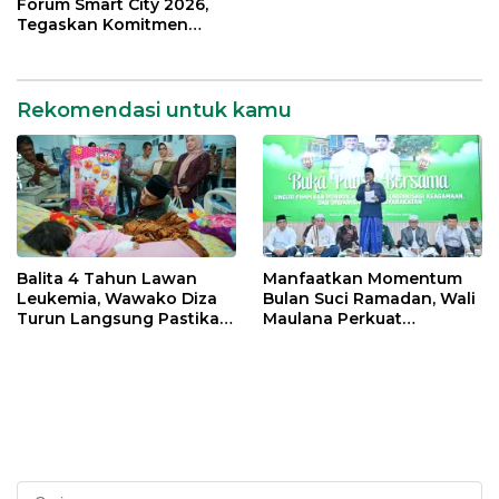
Forum Smart City 2026,
Tegaskan Komitmen
Percepatan Transformasi
Digital di Kota Jambi
Rekomendasi untuk kamu
Balita 4 Tahun Lawan
Manfaatkan Momentum
Leukemia, Wawako Diza
Bulan Suci Ramadan, Wali
Turun Langsung Pastikan
Maulana Perkuat
Bantuan Pemkot
Silahturahmi Bersama
Organisasi Masyarakat
Cari