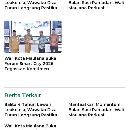
Leukemia, Wawako Diza
Bulan Suci Ramadan, Wali
Turun Langsung Pastikan
Maulana Perkuat
Bantuan Pemkot
Silahturahmi Bersama
Organisasi Masyarakat
Wali Kota Maulana Buka
Forum Smart City 2026,
Tegaskan Komitmen
Percepatan Transformasi
Digital di Kota Jambi
Berita Terkait
Balita 4 Tahun Lawan
Manfaatkan Momentum
Leukemia, Wawako Diza
Bulan Suci Ramadan, Wali
Turun Langsung Pastikan
Maulana Perkuat
Bantuan Pemkot
Silahturahmi Bersama
Organisasi Masyarakat
Wali Kota Maulana Buka