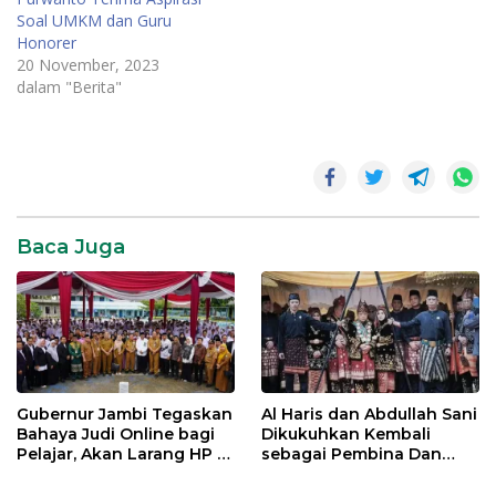
Soal UMKM dan Guru
Honorer
20 November, 2023
dalam "Berita"
DPRD
Provinsi
Jambi
Edi
Purwanto
Baca Juga
Pemerintahan
SR28
Gubernur Jambi Tegaskan
Al Haris dan Abdullah Sani
Bahaya Judi Online bagi
Dikukuhkan Kembali
Pelajar, Akan Larang HP di
sebagai Pembina Dan
Sekolah
Pemangku Adat LAM
Provinsi Jambi