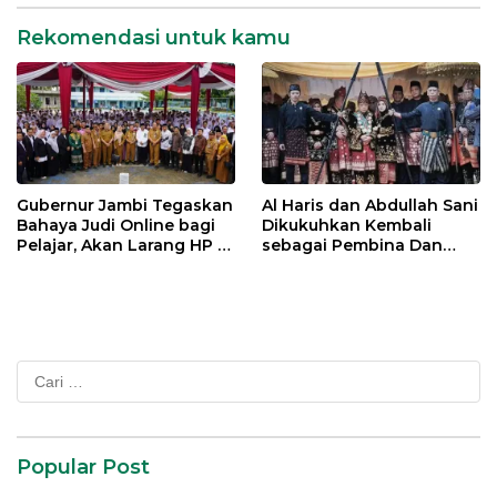
Rekomendasi untuk kamu
Gubernur Jambi Tegaskan
Al Haris dan Abdullah Sani
Bahaya Judi Online bagi
Dikukuhkan Kembali
Pelajar, Akan Larang HP di
sebagai Pembina Dan
Sekolah
Pemangku Adat LAM
Provinsi Jambi
Cari
untuk:
Popular Post