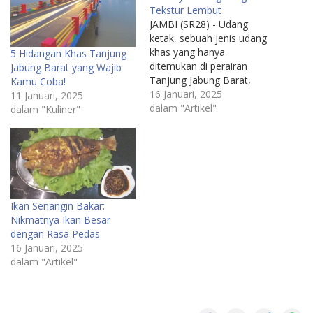
Tekstur Lembut
JAMBI (SR28) - Udang
ketak, sebuah jenis udang
khas yang hanya
5 Hidangan Khas Tanjung
ditemukan di perairan
Jabung Barat yang Wajib
Tanjung Jabung Barat,
Kamu Coba!
menawarkan keistimewaan
16 Januari, 2025
11 Januari, 2025
tersendiri baik dari segi
dalam "Artikel"
dalam "Kuliner"
rasa maupun tekstur.
Udang ini terkenal dengan
kelembutannya dan cita
rasa gurih yang khas,
menjadikannya bahan
utama dalam berbagai
hidangan lezat. Salah satu
Ikan Senangin Bakar:
sajian yang paling populer…
Nikmatnya Ikan Besar
dengan Rasa Pedas
16 Januari, 2025
dalam "Artikel"
Kuliner