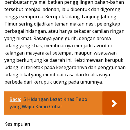
pembuatannya melibatkan penggilingan bahan-bahan
tersebut menjadi adonan, lalu dibentuk dan digoreng
hingga sempurna. Kerupuk Udang Tanjung Jabung
Timur sering dijadikan teman makan nasi, pelengkap
berbagai hidangan, atau hanya sekadar camilan ringan
yang nikmat. Rasanya yang gurih, dengan aroma
udang yang khas, membuatnya menjadi favorit di
kalangan masyarakat setempat maupun wisatawan
yang berkunjung ke daerah ini. Keistimewaan kerupuk
udang ini terletak pada kesegarannya dan penggunaan
udang lokal yang membuat rasa dan kualitasnya
berbeda dari kerupuk udang pada umumnya.
Baca:
5 Hidangan Lezat Khas Tebo
yang Wajib Kamu Coba!
Kesimpulan