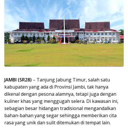
JAMBI (SR28)
– Tanjung Jabung Timur, salah satu
kabupaten yang ada di Provinsi Jambi, tak hanya
dikenal dengan pesona alamnya, tetapi juga dengan
kuliner khas yang menggugah selera. Di kawasan ini,
sebagian besar hidangan tradisional mengandalkan
bahan-bahan yang segar sehingga memberikan cita
rasa yang unik dan sulit ditemukan di tempat lain.