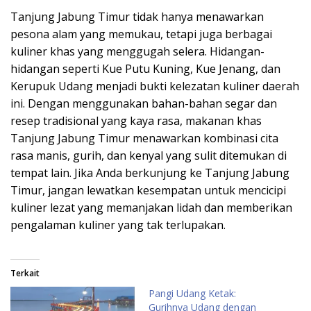
Tanjung Jabung Timur tidak hanya menawarkan
pesona alam yang memukau, tetapi juga berbagai
kuliner khas yang menggugah selera. Hidangan-
hidangan seperti Kue Putu Kuning, Kue Jenang, dan
Kerupuk Udang menjadi bukti kelezatan kuliner daerah
ini. Dengan menggunakan bahan-bahan segar dan
resep tradisional yang kaya rasa, makanan khas
Tanjung Jabung Timur menawarkan kombinasi cita
rasa manis, gurih, dan kenyal yang sulit ditemukan di
tempat lain. Jika Anda berkunjung ke Tanjung Jabung
Timur, jangan lewatkan kesempatan untuk mencicipi
kuliner lezat yang memanjakan lidah dan memberikan
pengalaman kuliner yang tak terlupakan.
Terkait
Pangi Udang Ketak:
Gurihnya Udang dengan