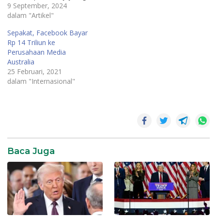
sosial menjadi salah satu
9 September, 2024
alat utama untuk
dalam "Artikel"
monetisasi online. Awalnya
Sepakat, Facebook Bayar
dikenal sebagai tempat
Rp 14 Triliun ke
untuk terhubung dengan
Perusahaan Media
teman dan keluarga, kini
Australia
Facebook telah
25 Februari, 2021
mengembangkan berbagai
dalam "Internasional"
fitur dan alat yang
memungkinkan individu dan
bisnis untuk…
Baca Juga