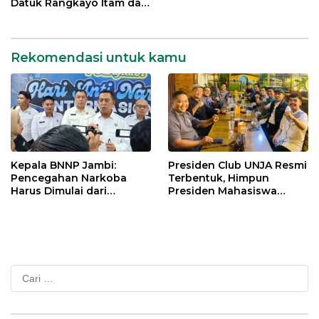
Datuk Rangkayo Itam dan
Datuk Paduko Berhalo
Rekomendasi untuk kamu
Kepala BNNP Jambi:
Presiden Club UNJA Resmi
Pencegahan Narkoba
Terbentuk, Himpun
Harus Dimulai dari
Presiden Mahasiswa
Generasi Muda Demi
Lintas Generasi untuk
Indonesia Emas 2045
Mengabdi bagi Almamater
dan Bangsa
Cari
untuk: