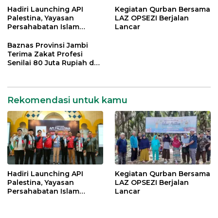
Hadiri Launching API
Kegiatan Qurban Bersama
Palestina, Yayasan
LAZ OPSEZI Berjalan
Persahabatan Islam
Lancar
Utsmani Dukung Ormas
Pemuda Indonesia Bantu
Baznas Provinsi Jambi
Palestina
Terima Zakat Profesi
Senilai 80 Juta Rupiah dari
Polda Jambi
Rekomendasi untuk kamu
Hadiri Launching API
Kegiatan Qurban Bersama
Palestina, Yayasan
LAZ OPSEZI Berjalan
Persahabatan Islam
Lancar
Utsmani Dukung Ormas
Pemuda Indonesia Bantu
Palestina