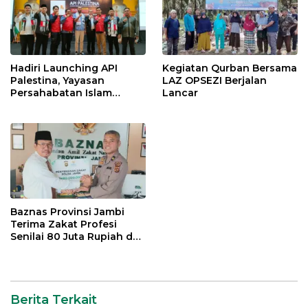
Hadiri Launching API
Kegiatan Qurban Bersama
Palestina, Yayasan
LAZ OPSEZI Berjalan
Persahabatan Islam
Lancar
Utsmani Dukung Ormas
Pemuda Indonesia Bantu
Palestina
Baznas Provinsi Jambi
Terima Zakat Profesi
Senilai 80 Juta Rupiah dari
Polda Jambi
Berita Terkait