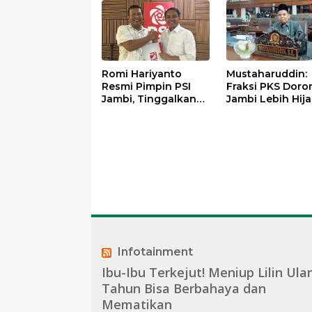
Romi Hariyanto
Mustaharuddin:
Resmi Pimpin PSI
Fraksi PKS Doro
Jambi, Tinggalkan
Jambi Lebih Hija
PAN Setelah Dua
Adil, dan
Periode Jadi Bupati
Bermasyarakat
Infotainment
Ibu-Ibu Terkejut! Meniup Lilin Ula
Tahun Bisa Berbahaya dan
Mematikan