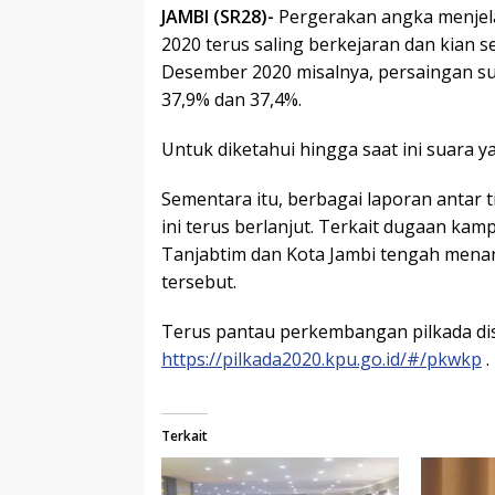
JAMBI (SR28)-
Pergerakan angka menjel
2020 terus saling berkejaran dan kian s
Desember 2020 misalnya, persaingan su
37,9% dan 37,4%.
Untuk diketahui hingga saat ini suara 
Sementara itu, berbagai laporan antar 
ini terus berlanjut. Terkait dugaan kam
Tanjabtim dan Kota Jambi tengah mena
tersebut.
Terus pantau perkembangan pilkada dise
https://pilkada2020.kpu.go.id/#/pkwkp
.
Terkait