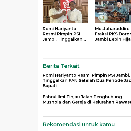
Romi Hariyanto
Mustaharuddin:
Resmi Pimpin PSI
Fraksi PKS Doro
Jambi, Tinggalkan
Jambi Lebih Hija
PAN Setelah Dua
Adil, dan
Periode Jadi Bupati
Bermasyarakat
Berita Terkait
Romi Hariyanto Resmi Pimpin PSI Jambi,
Tinggalkan PAN Setelah Dua Periode Jad
Bupati
Fahrul Ilmi Tinjau Jalan Penghubung
Mushola dan Gereja di Kelurahan Rawasa
Rekomendasi untuk kamu