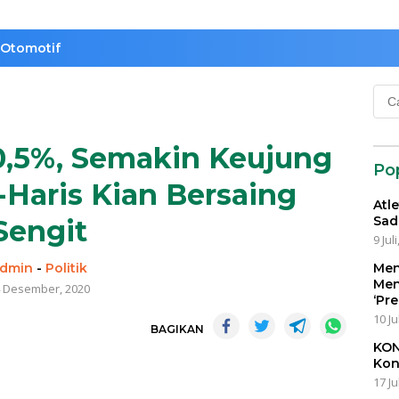
Otomotif
Cari
untu
0,5%, Semakin Keujung
Po
Haris Kian Bersaing
Atl
Sad
Sengit
9 Jul
dmin
-
Politik
Men
Men
 Desember, 2020
‘Pr
10 Ju
BAGIKAN
KON
Kon
17 Ju