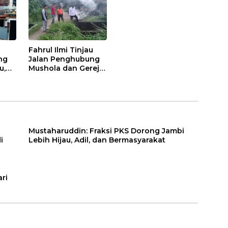
Fahrul Ilmi Tinjau
ng
Jalan Penghubung
u,
Mushola dan Gereja
di Kelurahan
Rawasari
Mustaharuddin: Fraksi PKS Dorong Jambi
i
Lebih Hijau, Adil, dan Bermasyarakat
ri