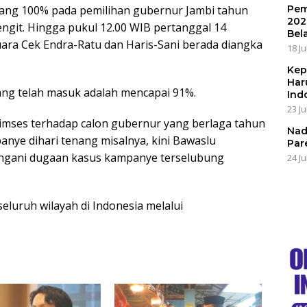
ang 100% pada pemilihan gubernur Jambi tahun
Pem
202
engit. Hingga pukul 12.00 WIB pertanggal 14
Bel
ara Cek Endra-Ratu dan Haris-Sani berada diangka
18 Ju
Kep
Har
yang telah masuk adalah mencapai 91%.
Ind
23 Ju
timses terhadap calon gubernur yang berlaga tahun
Nad
panye dihari tenang misalnya, kini Bawaslu
Par
ngani dugaan kasus kampanye terselubung
24 Ju
luruh wilayah di Indonesia melalui