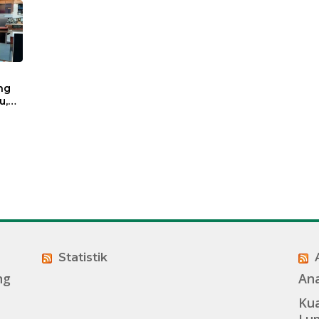
ng
u,
Statistik
ng
An
Kua