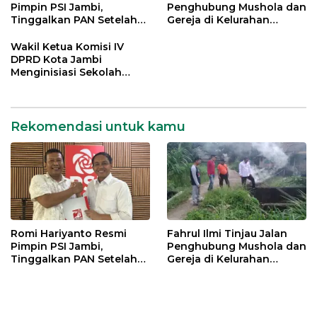
Pimpin PSI Jambi,
Penghubung Mushola dan
Tinggalkan PAN Setelah
Gereja di Kelurahan
Dua Periode Jadi Bupati
Rawasari
Wakil Ketua Komisi IV
DPRD Kota Jambi
Menginisiasi Sekolah
UMKM di Kelurahan
Pinang Merah
Rekomendasi untuk kamu
Romi Hariyanto Resmi
Fahrul Ilmi Tinjau Jalan
Pimpin PSI Jambi,
Penghubung Mushola dan
Tinggalkan PAN Setelah
Gereja di Kelurahan
Dua Periode Jadi Bupati
Rawasari