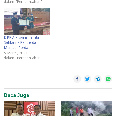
dalam "Pemerintahan"
DPRD Provinsi Jambi
Sahkan 7 Ranperda
Menjadi Perda
5 Maret, 2024
dalam "Pemerintahan"
DPRD
Jambi
PKS
Baca Juga
PKS
Jambi