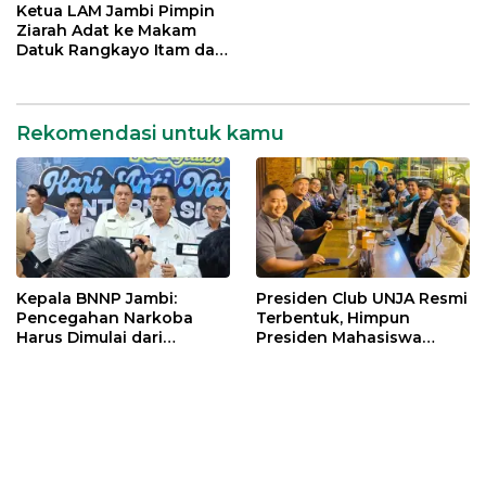
Indonesia Emas 2045
Mengabdi bagi Almamater
Ketua LAM Jambi Pimpin
dan Bangsa
Ziarah Adat ke Makam
Datuk Rangkayo Itam dan
Datuk Paduko Berhalo
Rekomendasi untuk kamu
Kepala BNNP Jambi:
Presiden Club UNJA Resmi
Pencegahan Narkoba
Terbentuk, Himpun
Harus Dimulai dari
Presiden Mahasiswa
Generasi Muda Demi
Lintas Generasi untuk
Indonesia Emas 2045
Mengabdi bagi Almamater
dan Bangsa