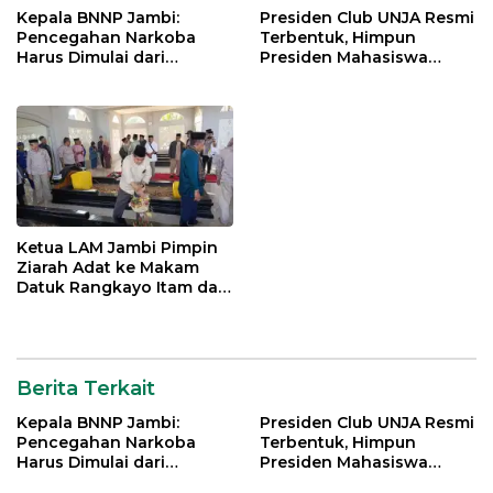
Kepala BNNP Jambi:
Presiden Club UNJA Resmi
Pencegahan Narkoba
Terbentuk, Himpun
Harus Dimulai dari
Presiden Mahasiswa
Generasi Muda Demi
Lintas Generasi untuk
Indonesia Emas 2045
Mengabdi bagi Almamater
dan Bangsa
Ketua LAM Jambi Pimpin
Ziarah Adat ke Makam
Datuk Rangkayo Itam dan
Datuk Paduko Berhalo
Berita Terkait
Kepala BNNP Jambi:
Presiden Club UNJA Resmi
Pencegahan Narkoba
Terbentuk, Himpun
Harus Dimulai dari
Presiden Mahasiswa
Generasi Muda Demi
Lintas Generasi untuk