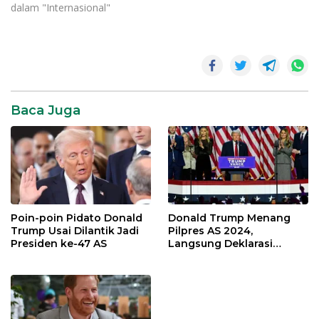
dalam "Internasional"
yang digulingkan.Mereka
juga mencari kebebasan
untuknya dan anggota
partai pemerintahan
lainnya sejak militer…
Baca Juga
Poin-poin Pidato Donald
Donald Trump Menang
Trump Usai Dilantik Jadi
Pilpres AS 2024,
Presiden ke-47 AS
Langsung Deklarasi
Kemenangan