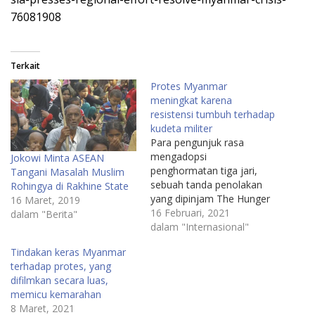
76081908
Terkait
Protes Myanmar
meningkat karena
resistensi tumbuh terhadap
kudeta militer
Para pengunjuk rasa
mengadopsi
Jokowi Minta ASEAN
penghormatan tiga jari,
Tangani Masalah Muslim
sebuah tanda penolakan
Rohingya di Rakhine State
yang dipinjam The Hunger
16 Maret, 2019
Games film, setelah
16 Februari, 2021
dalam "Berita"
digunakan oleh pengunjuk
dalam "Internasional"
rasa anti-pemerintah di
Tindakan keras Myanmar
negara tetangga
terhadap protes, yang
Thailand.Para pengunjuk
difilmkan secara luas,
rasa menuntut agar
memicu kemarahan
kekuasaan dikembalikan ke
8 Maret, 2021
pemerintahan sipil Suu Kyi