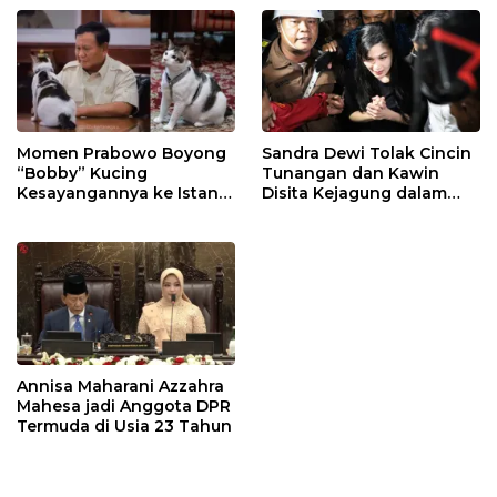
Momen Prabowo Boyong
Sandra Dewi Tolak Cincin
“Bobby” Kucing
Tunangan dan Kawin
Kesayangannya ke Istana
Disita Kejagung dalam
Negara
Kasus Harvey Moeis
Annisa Maharani Azzahra
Mahesa jadi Anggota DPR
Termuda di Usia 23 Tahun