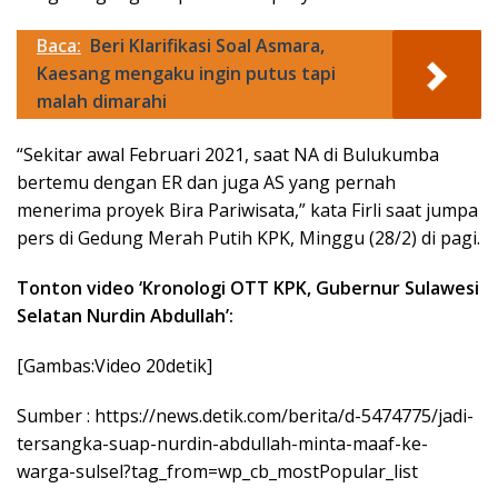
Baca:
Beri Klarifikasi Soal Asmara,
Kaesang mengaku ingin putus tapi
malah dimarahi
“Sekitar awal Februari 2021, saat NA di Bulukumba
bertemu dengan ER dan juga AS yang pernah
menerima proyek Bira Pariwisata,” kata Firli saat jumpa
pers di Gedung Merah Putih KPK, Minggu (28/2) di pagi.
Tonton video ‘Kronologi OTT KPK, Gubernur Sulawesi
Selatan Nurdin Abdullah’:
[Gambas:Video 20detik]
Sumber : https://news.detik.com/berita/d-5474775/jadi-
tersangka-suap-nurdin-abdullah-minta-maaf-ke-
warga-sulsel?tag_from=wp_cb_mostPopular_list