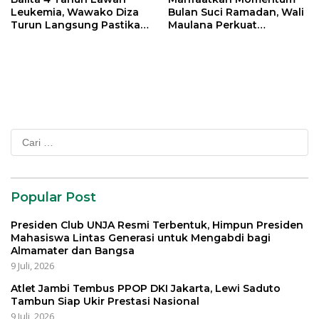
Leukemia, Wawako Diza
Bulan Suci Ramadan, Wali
Turun Langsung Pastikan
Maulana Perkuat
Bantuan Pemkot
Silahturahmi Bersama
Organisasi Masyarakat
Cari
untuk:
Popular Post
Presiden Club UNJA Resmi Terbentuk, Himpun Presiden
Mahasiswa Lintas Generasi untuk Mengabdi bagi
Almamater dan Bangsa
9 Juli, 2026
Atlet Jambi Tembus PPOP DKI Jakarta, Lewi Saduto
Tambun Siap Ukir Prestasi Nasional
9 Juli, 2026