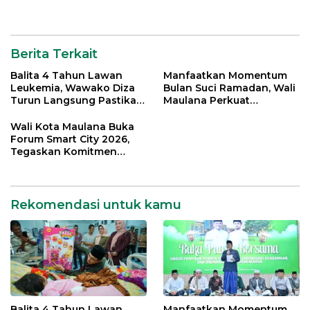
Percepatan Transformasi
Digital di Kota Jambi
Berita Terkait
Balita 4 Tahun Lawan
Manfaatkan Momentum
Leukemia, Wawako Diza
Bulan Suci Ramadan, Wali
Turun Langsung Pastikan
Maulana Perkuat
Bantuan Pemkot
Silahturahmi Bersama
Organisasi Masyarakat
Wali Kota Maulana Buka
Forum Smart City 2026,
Tegaskan Komitmen
Percepatan Transformasi
Digital di Kota Jambi
Rekomendasi untuk kamu
Balita 4 Tahun Lawan
Manfaatkan Momentum