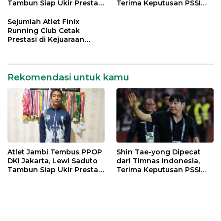
Tambun Siap Ukir Prestasi
Terima Keputusan PSSI
Nasional
dengan Lapang Dada
Sejumlah Atlet Finix
Running Club Cetak
Prestasi di Kejuaraan
Atletik Pelajar se-Kota
Jambi
Rekomendasi untuk kamu
Atlet Jambi Tembus PPOP
Shin Tae-yong Dipecat
DKI Jakarta, Lewi Saduto
dari Timnas Indonesia,
Tambun Siap Ukir Prestasi
Terima Keputusan PSSI
Nasional
dengan Lapang Dada