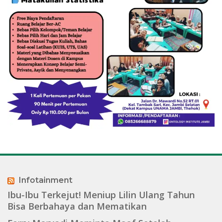
Infotainment
Ibu-Ibu Terkejut! Meniup Lilin Ulang Tahun
Bisa Berbahaya dan Mematikan