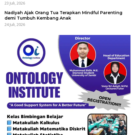
23 Juli, 2026
Nadiyah Ajak Orang Tua Terapkan Mindful Parenting
demi Tumbuh Kembang Anak
24 Juli, 2026