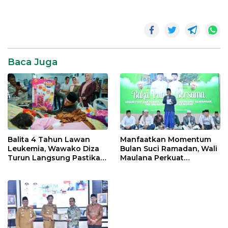
ke IX yang digelar di Hotel
Abadi Kota Jambi. Terpilih
Daerah
sebagai Ketua Umum
Warfian Saputra SH.MH.
Dosen Fakultas Hukum
UNBARI tersebut…
Baca Juga
Balita 4 Tahun Lawan
Manfaatkan Momentum
Leukemia, Wawako Diza
Bulan Suci Ramadan, Wali
Turun Langsung Pastikan
Maulana Perkuat
Bantuan Pemkot
Silahturahmi Bersama
Organisasi Masyarakat