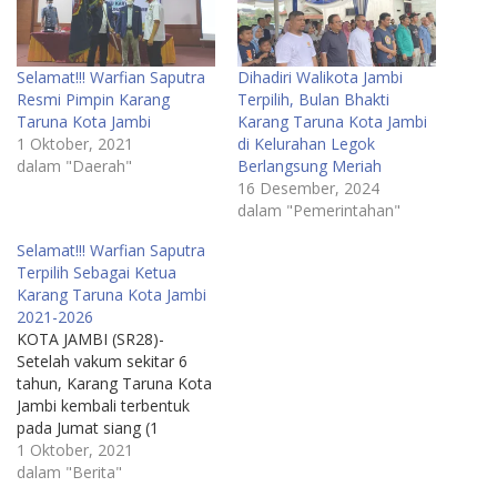
Selamat!!! Warfian Saputra
Dihadiri Walikota Jambi
Resmi Pimpin Karang
Terpilih, Bulan Bhakti
Taruna Kota Jambi
Karang Taruna Kota Jambi
1 Oktober, 2021
di Kelurahan Legok
dalam "Daerah"
Berlangsung Meriah
16 Desember, 2024
dalam "Pemerintahan"
Selamat!!! Warfian Saputra
Terpilih Sebagai Ketua
Karang Taruna Kota Jambi
2021-2026
KOTA JAMBI (SR28)-
Setelah vakum sekitar 6
tahun, Karang Taruna Kota
Jambi kembali terbentuk
pada Jumat siang (1
Oktober 2021). Hal
1 Oktober, 2021
tersebut buah dari Temu
dalam "Berita"
Karya Karang Taruna yang