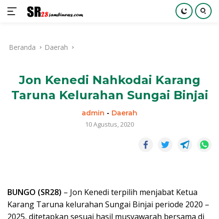
Langsung
ke
Beranda
Daerah
konten
Jon Kenedi Nahkodai Karang
Taruna Kelurahan Sungai Binjai
admin
-
Daerah
10 Agustus, 2020
BUNGO (SR28)
– Jon Kenedi terpilih menjabat Ketua
Karang Taruna kelurahan Sungai Binjai periode 2020 –
2025, ditetapkan sesuai hasil musyawarah bersama di