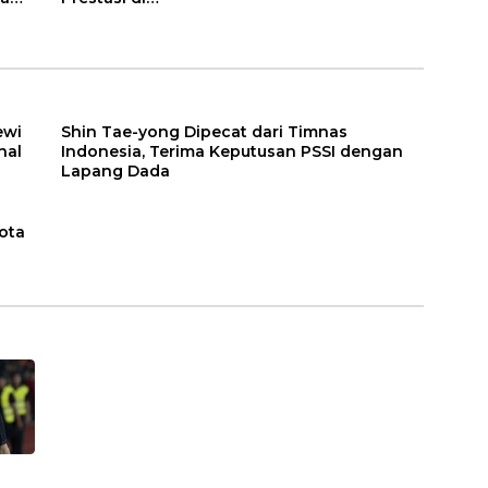
Kejuaraan Atletik
Pelajar se-Kota
Jambi
ewi
Shin Tae-yong Dipecat dari Timnas
nal
Indonesia, Terima Keputusan PSSI dengan
Lapang Dada
Kota