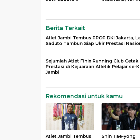
Tambun Siap Ukir
Keputusan PSSI
Prestasi Nasional
dengan Lapang
Dada
Berita Terkait
Atlet Jambi Tembus PPOP DKI Jakarta, L
Saduto Tambun Siap Ukir Prestasi Nasio
Sejumlah Atlet Finix Running Club Cetak
Prestasi di Kejuaraan Atletik Pelajar se-
Jambi
Rekomendasi untuk kamu
Atlet Jambi Tembus
Shin Tae-yong