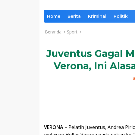
Home
Berita
Kriminal
Politik
Beranda
Sport
Juventus Gagal M
Verona, Ini Alas
VERONA
– Pelatih Juventus, Andrea Pi
melawan Hellas Verona pada pekan ke-24 