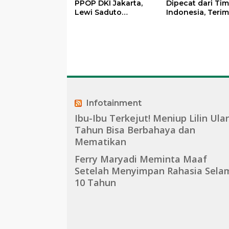
PPOP DKI Jakarta,
Dipecat dari Ti
Lewi Saduto
Indonesia, Teri
Tambun Siap Ukir
Keputusan PSSI
Prestasi Nasional
dengan Lapang
Dada
Infotainment
Ibu-Ibu Terkejut! Meniup Lilin Ula
Tahun Bisa Berbahaya dan
Mematikan
Ferry Maryadi Meminta Maaf
Setelah Menyimpan Rahasia Sela
10 Tahun