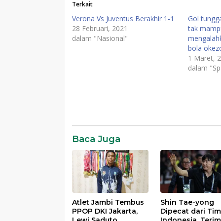
Terkait
Verona Vs Juventus Berakhir 1-1
Gol tungga
28 Februari, 2021
tak mamp
dalam "Nasional"
mengalahk
bola okez
1 Maret, 
dalam "Sp
Baca Juga
Atlet Jambi Tembus
Shin Tae-yong
PPOP DKI Jakarta,
Dipecat dari Ti
Lewi Saduto
Indonesia, Teri