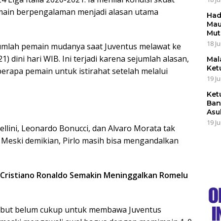
emain berpengalaman menjadi alasan utama
Had
Mau
Mut
18 Ju
mlah pemain mudanya saat Juventus melawat ke
 dini hari WIB. Ini terjadi karena sejumlah alasan,
Mal
Ket
erapa pemain untuk istirahat setelah melalui
19 Ju
Ket
Ban
Asu
19 Ju
llini, Leonardo Bonucci, dan Alvaro Morata tak
 Meski demikian, Pirlo masih bisa mengandalkan
a: Cristiano Ronaldo Semakin Meninggalkan Romelu
rsebut belum cukup untuk membawa Juventus