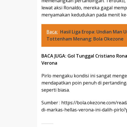
memenangkan pertandingan. Terbukti,
lewat aksi Ronaldo, mereka gagal memp
menyamakan kedudukan pada menit ke-7
Baca:
Hasil Liga Eropa: Undian Man U
Tottenham Menang: Bola Okezone
BACA JUGA: Gol Tunggal Cristiano Ron
Verona
Pirlo mengaku kondisi ini sangat menge
mendapatkan poin penuh di pertandinga
seperti biasa.
Sumber : https://bola.okezone.com/rea
di-markas-hellas-verona-ini-dalih-pirlo