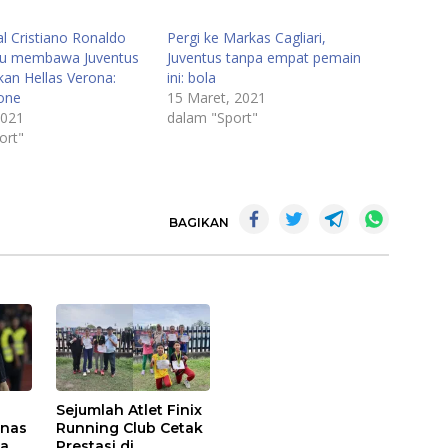
l Cristiano Ronaldo
Pergi ke Markas Cagliari,
u membawa Juventus
Juventus tanpa empat pemain
an Hellas Verona:
ini: bola
one
15 Maret, 2021
2021
dalam "Sport"
ort"
BAGIKAN
Sejumlah Atlet Finix
mnas
Running Club Cetak
ma
Prestasi di