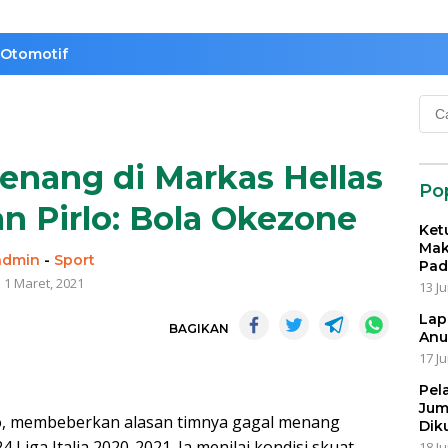
Otomotif
Cari
untu
enang di Markas Hellas
Po
an Pirlo: Bola Okezone
Ket
Mak
admin
-
Sport
Pad
1 Maret, 2021
13 Ju
Lap
BAGIKAN
Anu
17 Ju
Pel
Jum
rlo, membeberkan alasan timnya gagal menang
Dik
Liga Italia 2020-2021. Ia menilai kondisi skuat
18 Ju