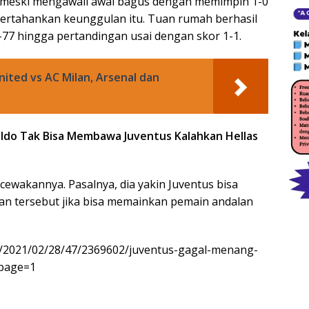
 meski mengawali awal bagus dengan memimpin 1-0
ertahankan keunggulan itu. Tuan rumah berhasil
7 hingga pertandingan usai dengan skor 1-1.
nited vs AC Milan, Arsenal dan
aldo Tak Bisa Membawa Juventus Kalahkan Hellas
cewakannya. Pasalnya, dia yakin Juventus bisa
n tersebut jika bisa memainkan pemain andalan
d/2021/02/28/47/2369602/juventus-gagal-menang-
?page=1