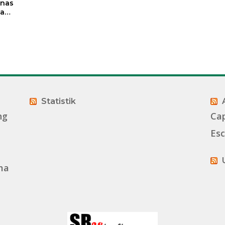
mnas
ma
Statistik
ng
Ca
Esc
ma