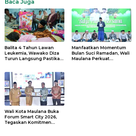
Baca Juga
Balita 4 Tahun Lawan
Manfaatkan Momentum
Leukemia, Wawako Diza
Bulan Suci Ramadan, Wali
Turun Langsung Pastikan
Maulana Perkuat
Bantuan Pemkot
Silahturahmi Bersama
Organisasi Masyarakat
Wali Kota Maulana Buka
Forum Smart City 2026,
Tegaskan Komitmen
Percepatan Transformasi
Digital di Kota Jambi