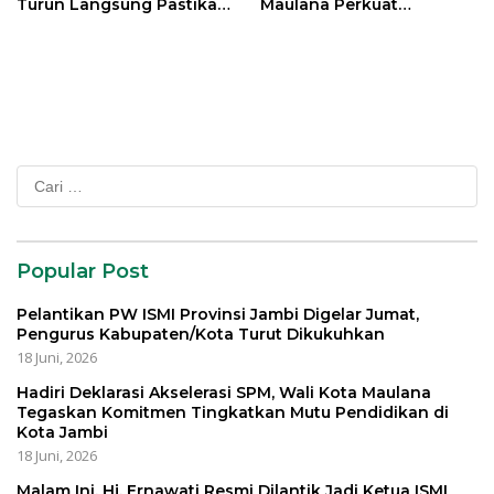
Turun Langsung Pastikan
Maulana Perkuat
Bantuan Pemkot
Silahturahmi Bersama
Organisasi Masyarakat
Cari
untuk:
Popular Post
Pelantikan PW ISMI Provinsi Jambi Digelar Jumat,
Pengurus Kabupaten/Kota Turut Dikukuhkan
18 Juni, 2026
Hadiri Deklarasi Akselerasi SPM, Wali Kota Maulana
Tegaskan Komitmen Tingkatkan Mutu Pendidikan di
Kota Jambi
18 Juni, 2026
Malam Ini, Hj. Ernawati Resmi Dilantik Jadi Ketua ISMI