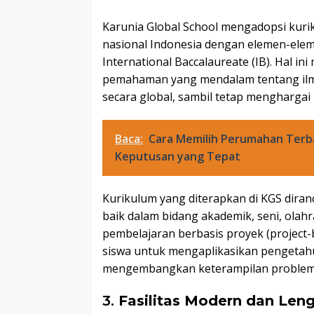
Karunia Global School mengadopsi kur
nasional Indonesia dengan elemen-elem
International Baccalaureate (IB). Hal 
pemahaman yang mendalam tentang ilm
secara global, sambil tetap menghargai 
Baca:
Cara Memilih Perumahan Terba
Keputusan yang Tepat
Kurikulum yang diterapkan di KGS dira
baik dalam bidang akademik, seni, ola
pembelajaran berbasis proyek (project
siswa untuk mengaplikasikan pengetahua
mengembangkan keterampilan problem-s
3.
Fasilitas Modern dan Len