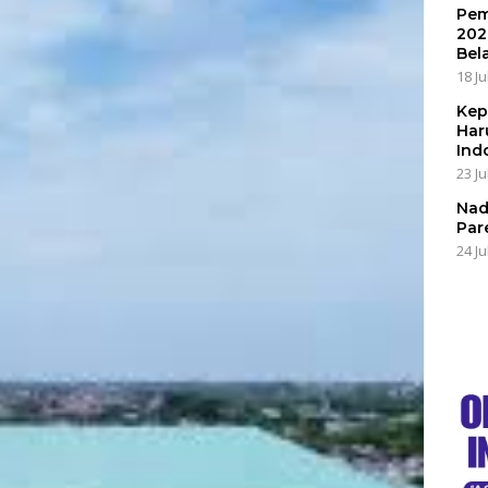
Pem
202
Bel
18 Ju
Kep
Har
Ind
23 Ju
Nad
Par
24 Ju