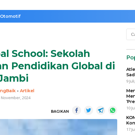
Otomotif
Cari
untu
al School: Sekolah
Po
an Pendidikan Global di
Atl
Sad
Jambi
9 Jul
ngBaik
-
Artikel
Men
Men
 November, 2024
‘Pr
10 Ju
BAGIKAN
KON
Kon
17 Ju