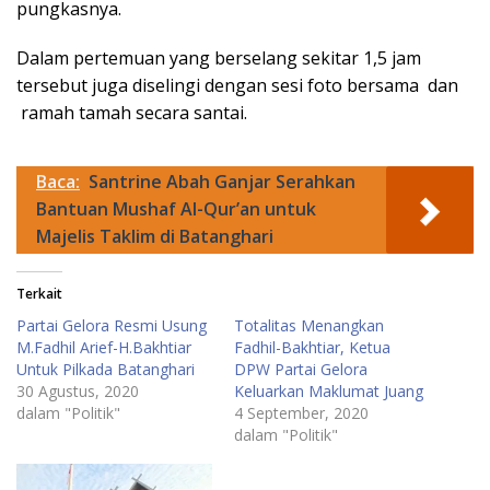
pungkasnya.
Dalam pertemuan yang berselang sekitar 1,5 jam
tersebut juga diselingi dengan sesi foto bersama dan
ramah tamah secara santai.
Baca:
Santrine Abah Ganjar Serahkan
Bantuan Mushaf Al-Qur’an untuk
Majelis Taklim di Batanghari
Terkait
Partai Gelora Resmi Usung
Totalitas Menangkan
M.Fadhil Arief-H.Bakhtiar
Fadhil-Bakhtiar, Ketua
Untuk Pilkada Batanghari
DPW Partai Gelora
30 Agustus, 2020
Keluarkan Maklumat Juang
dalam "Politik"
4 September, 2020
dalam "Politik"