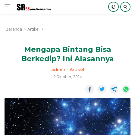
Langsung
ke
Beranda
Artikel
konten
Mengapa Bintang Bisa
Berkedip? Ini Alasannya
admin
-
Artikel
9 Oktober, 2024