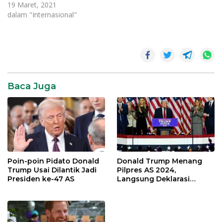
terhadap seorang jurnalis
19 Maret, 2021
Associated Press yang
dalam "Internasional"
ditangkap saat meliput
demonstrasi menentang
kudeta. Dia menghadapi
dakwaan yang bisa
mengirimnya ke penjara
selama tiga tahun. Thein
Zaw, 32, adalah satu dari
Baca Juga
sembilan pekerja media
yang ditahan selama
protes pada 27…
Poin-poin Pidato Donald
Donald Trump Menang
Trump Usai Dilantik Jadi
Pilpres AS 2024,
Presiden ke-47 AS
Langsung Deklarasi
Kemenangan