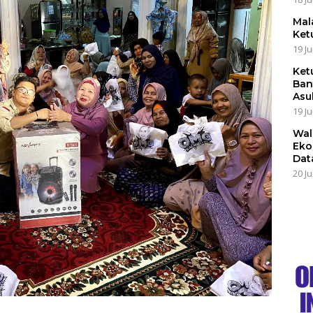
Mal
Ket
19 Ju
Ket
Ban
Asu
19 Ju
Wal
Eko
Dat
20 Ju