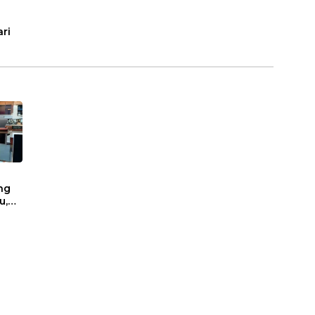
ri
ng
u,