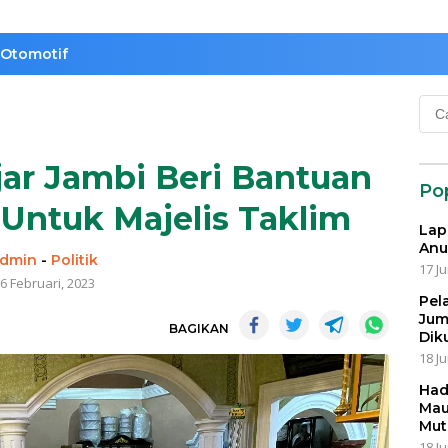
Otomotif
Cari
untu
ar Jambi Beri Bantuan
Po
Untuk Majelis Taklim
Lap
Anu
dmin
-
Politik
17 Ju
6 Februari, 2023
Pel
Jum
BAGIKAN
Dik
18 Ju
Had
Mau
Mut
18 Ju