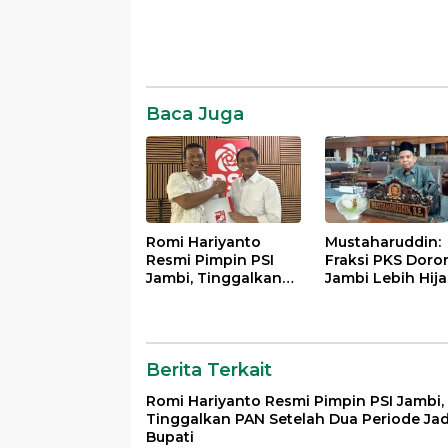
Daerah
News
Komentar
SR28
Baca Juga
Romi Hariyanto
Mustaharuddin:
Resmi Pimpin PSI
Fraksi PKS Doro
Jambi, Tinggalkan
Jambi Lebih Hija
PAN Setelah Dua
Adil, dan
Periode Jadi Bupati
Bermasyarakat
Berita Terkait
Romi Hariyanto Resmi Pimpin PSI Jambi,
Tinggalkan PAN Setelah Dua Periode Jad
Bupati