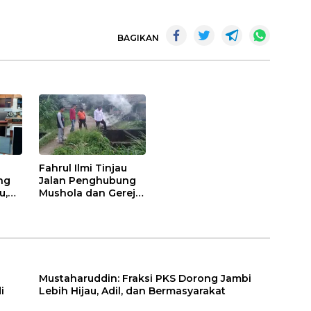
BAGIKAN
Fahrul Ilmi Tinjau
ng
Jalan Penghubung
u,
Mushola dan Gereja
di Kelurahan
Rawasari
Mustaharuddin: Fraksi PKS Dorong Jambi
i
Lebih Hijau, Adil, dan Bermasyarakat