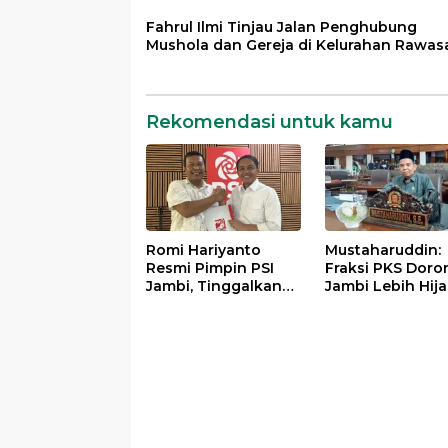
Fahrul Ilmi Tinjau Jalan Penghubung
Mushola dan Gereja di Kelurahan Rawasa
Rekomendasi untuk kamu
Romi Hariyanto
Mustaharuddin:
Resmi Pimpin PSI
Fraksi PKS Doro
Jambi, Tinggalkan
Jambi Lebih Hija
PAN Setelah Dua
Adil, dan
Periode Jadi Bupati
Bermasyarakat