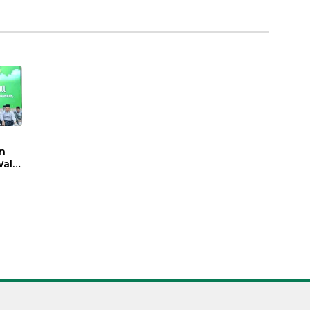
n
ali
t
sasi