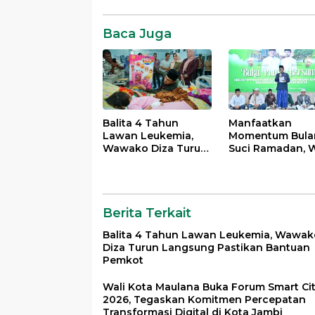
Komentar
Baca Juga
Balita 4 Tahun
Manfaatkan
Lawan Leukemia,
Momentum Bula
Wawako Diza Turun
Suci Ramadan, W
Langsung Pastikan
Maulana Perkua
Bantuan Pemkot
Silahturahmi
Bersama Organi
Masyarakat
Berita Terkait
Balita 4 Tahun Lawan Leukemia, Wawak
Diza Turun Langsung Pastikan Bantuan
Pemkot
Wali Kota Maulana Buka Forum Smart Ci
2026, Tegaskan Komitmen Percepatan
Transformasi Digital di Kota Jambi