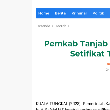
Home
Berita
Kriminal
Politik
Beranda
Daerah
Pemkab Tanjab 
Setifikat
a
24
Komentar
KUALA TUNGKAL (SR28)- Pemerintah Kab
Ir. H. Safrial MS kembali terima sertif