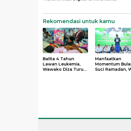
Rekomendasi untuk kamu
Balita 4 Tahun
Manfaatkan
Lawan Leukemia,
Momentum Bula
Wawako Diza Turun
Suci Ramadan, W
Langsung Pastikan
Maulana Perkua
Bantuan Pemkot
Silahturahmi
Bersama Organi
Masyarakat