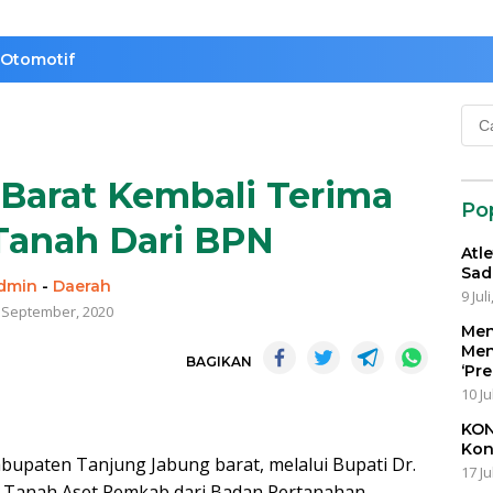
Otomotif
Cari
untu
Barat Kembali Terima
Po
 Tanah Dari BPN
Atl
Sad
dmin
-
Daerah
9 Jul
 September, 2020
Men
Men
BAGIKAN
‘Pr
10 Ju
KON
Kon
upaten Tanjung Jabung barat, melalui Bupati Dr.
17 Ju
ikat Tanah Aset Pemkab dari Badan Pertanahan