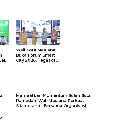
Wali Kota Maulana
n
Buka Forum Smart
ali
City 2026, Tegaskan
t
Komitmen
Percepatan
sasi
Transformasi Digital
di Kota Jambi
o
Manfaatkan Momentum Bulan Suci
Ramadan, Wali Maulana Perkuat
Silahturahmi Bersama Organisasi
Masyarakat
ty