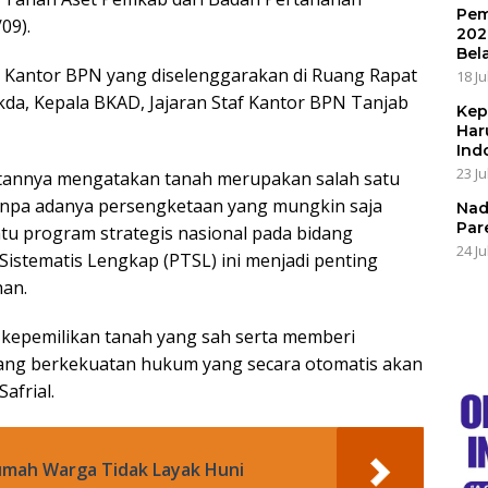
Pem
09).
202
Bel
la Kantor BPN yang diselenggarakan di Ruang Rapat
18 Ju
Sekda, Kepala BKAD, Jajaran Staf Kantor BPN Tanjab
Kep
Har
Ind
23 Ju
mbutannya mengatakan tanah merupakan salah satu
tanpa adanya persengketaan yang mungkin saja
Nad
Par
satu program strategis nasional pada bidang
24 Ju
istematis Lengkap (PTSL) ini menjadi penting
han.
i kepemilikan tanah yang sah serta memberi
yang berkekuatan hukum yang secara otomatis akan
afrial.
umah Warga Tidak Layak Huni