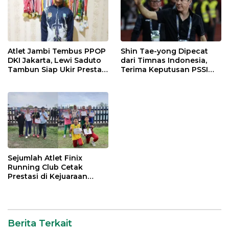
Atlet Jambi Tembus PPOP
Shin Tae-yong Dipecat
DKI Jakarta, Lewi Saduto
dari Timnas Indonesia,
Tambun Siap Ukir Prestasi
Terima Keputusan PSSI
Nasional
dengan Lapang Dada
Sejumlah Atlet Finix
Running Club Cetak
Prestasi di Kejuaraan
Atletik Pelajar se-Kota
Jambi
Berita Terkait