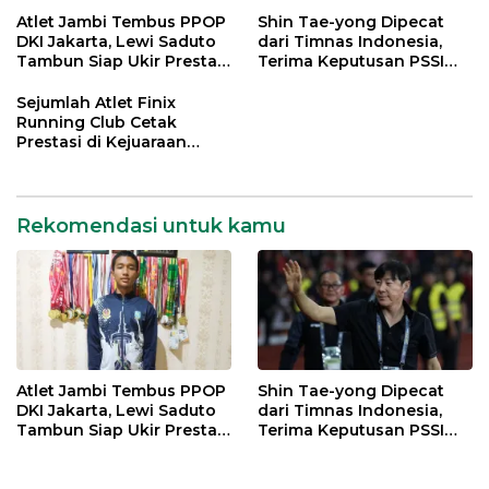
Atlet Jambi Tembus PPOP
Shin Tae-yong Dipecat
DKI Jakarta, Lewi Saduto
dari Timnas Indonesia,
Tambun Siap Ukir Prestasi
Terima Keputusan PSSI
Nasional
dengan Lapang Dada
Sejumlah Atlet Finix
Running Club Cetak
Prestasi di Kejuaraan
Atletik Pelajar se-Kota
Jambi
Rekomendasi untuk kamu
Atlet Jambi Tembus PPOP
Shin Tae-yong Dipecat
DKI Jakarta, Lewi Saduto
dari Timnas Indonesia,
Tambun Siap Ukir Prestasi
Terima Keputusan PSSI
Nasional
dengan Lapang Dada