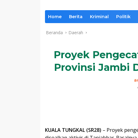
Home
Berita
Kriminal
Politik
Beranda
Daerah
Proyek Pengecat
Provinsi Jambi 
a
Komentar
KUALA TUNGKAL (SR28)
– Proyek penge
disoalkan aktivis di Tanjabbar. Pasalny