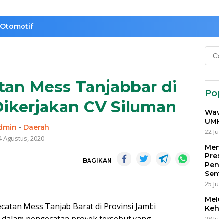
Otomotif
Cari
untu
an Mess Tanjabbar di
Po
Dikerjakan CV Siluman
Waw
UMK
dmin
-
Daerah
22 Ju
4 Agustus, 2020
Men
Pre
BAGIKAN
Pen
Sem
25 Ju
Mel
catan Mess Tanjab Barat di Provinsi Jambi
Keh
a, dalam pengecatan proyek tersebut yang
28 Ju