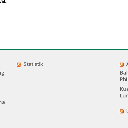
ali
t
sasi
Statistik
ng
Bal
Phi
Kua
Lu
ma