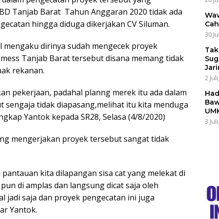
PBD Tanjab Barat Tahun Anggaran 2020 tidak ada
Waw
gecatan hingga diduga dikerjakan CV Siluman.
Cah
30 Ju
kal mengaku dirinya sudah mengecek proyek
Tak
n mess Tanjab Barat tersebut disana memang tidak
Sug
Jar
hak rekanan.
2 Jul
an pekerjaan, padahal planng merek itu ada dalam
Had
Baw
 sengaja tidak diapasang,melihat itu kita menduga
UMK
ungkap Yantok kepada SR28, Selasa (4/8/2020)
3 Jul
yang mengerjakan proyek tersebut sangat tidak
i pantauan kita dilapangan sisa cat yang melekat di
 pun di amplas dan langsung dicat saja oleh
 jadi saja dan proyek pengecatan ini juga
ar Yantok.