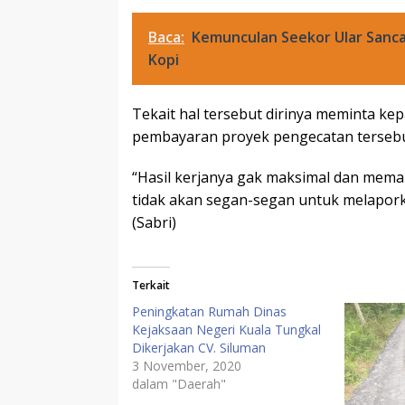
Baca:
Kemunculan Seekor Ular San
Kopi
Tekait hal tersebut dirinya meminta ke
pembayaran proyek pengecatan tersebut
“Hasil kerjanya gak maksimal dan memang
tidak akan segan-segan untuk melapork
(Sabri)
Terkait
Peningkatan Rumah Dinas
Kejaksaan Negeri Kuala Tungkal
Dikerjakan CV. Siluman
3 November, 2020
dalam "Daerah"