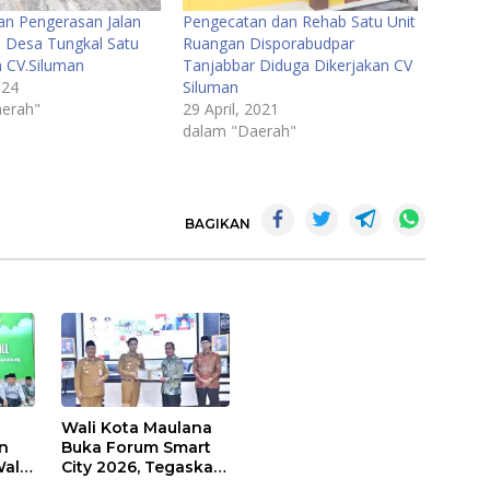
an Pengerasan Jalan
Pengecatan dan Rehab Satu Unit
s Desa Tungkal Satu
Ruangan Disporabudpar
n CV.Siluman
Tanjabbar Diduga Dikerjakan CV
024
Siluman
erah"
29 April, 2021
dalam "Daerah"
BAGIKAN
Wali Kota Maulana
n
Buka Forum Smart
ali
City 2026, Tegaskan
t
Komitmen