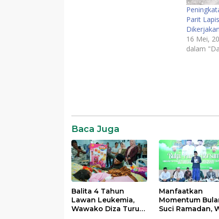
Peningkat
Parit Lapi
Dikerjaka
16 Mei, 2
dalam "Da
Daerah
Komentar
Baca Juga
Balita 4 Tahun
Manfaatkan
Lawan Leukemia,
Momentum Bula
Wawako Diza Turun
Suci Ramadan, W
Langsung Pastikan
Maulana Perkua