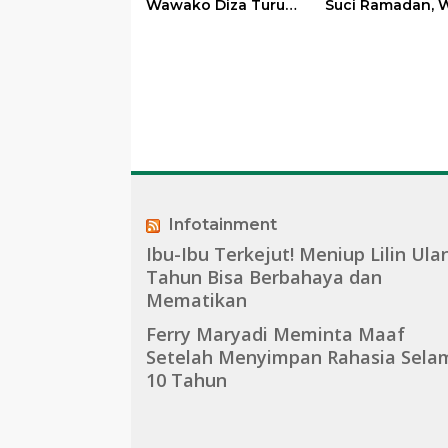
Wawako Diza Turun
Suci Ramadan, W
Langsung Pastikan
Maulana Perkua
Bantuan Pemkot
Silahturahmi
Bersama Organi
Masyarakat
Infotainment
Ibu-Ibu Terkejut! Meniup Lilin Ula
Tahun Bisa Berbahaya dan
Mematikan
Ferry Maryadi Meminta Maaf
Setelah Menyimpan Rahasia Sela
10 Tahun