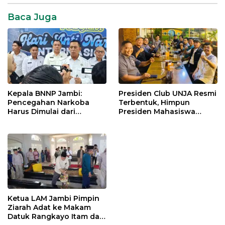
Baca Juga
Kepala BNNP Jambi:
Presiden Club UNJA Resmi
Pencegahan Narkoba
Terbentuk, Himpun
Harus Dimulai dari
Presiden Mahasiswa
Generasi Muda Demi
Lintas Generasi untuk
Indonesia Emas 2045
Mengabdi bagi Almamater
dan Bangsa
Ketua LAM Jambi Pimpin
Ziarah Adat ke Makam
Datuk Rangkayo Itam dan