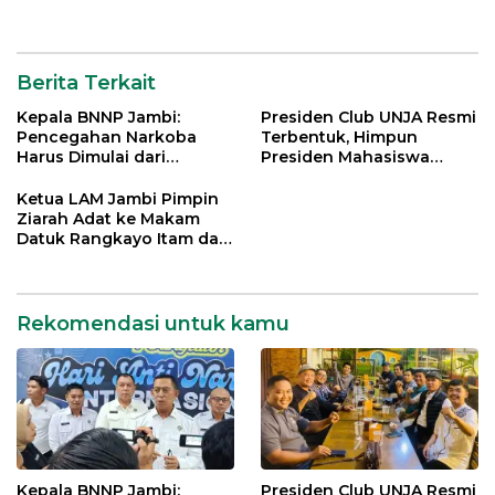
Datuk Paduko Berhalo
Berita Terkait
Kepala BNNP Jambi:
Presiden Club UNJA Resmi
Pencegahan Narkoba
Terbentuk, Himpun
Harus Dimulai dari
Presiden Mahasiswa
Generasi Muda Demi
Lintas Generasi untuk
Indonesia Emas 2045
Mengabdi bagi Almamater
Ketua LAM Jambi Pimpin
dan Bangsa
Ziarah Adat ke Makam
Datuk Rangkayo Itam dan
Datuk Paduko Berhalo
Rekomendasi untuk kamu
Kepala BNNP Jambi:
Presiden Club UNJA Resmi