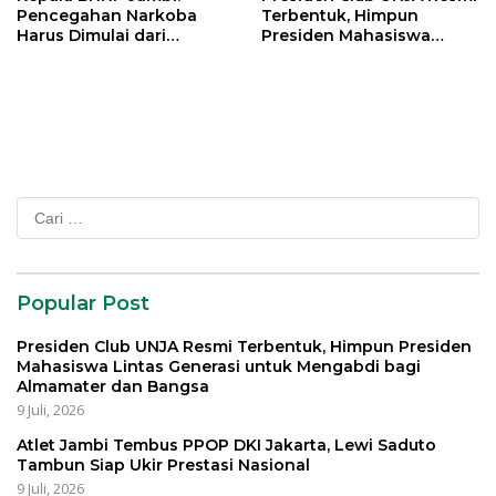
Pencegahan Narkoba
Terbentuk, Himpun
Harus Dimulai dari
Presiden Mahasiswa
Generasi Muda Demi
Lintas Generasi untuk
Indonesia Emas 2045
Mengabdi bagi Almamater
dan Bangsa
Cari
untuk:
Popular Post
Presiden Club UNJA Resmi Terbentuk, Himpun Presiden
Mahasiswa Lintas Generasi untuk Mengabdi bagi
Almamater dan Bangsa
9 Juli, 2026
Atlet Jambi Tembus PPOP DKI Jakarta, Lewi Saduto
Tambun Siap Ukir Prestasi Nasional
9 Juli, 2026