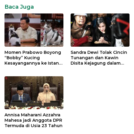
Baca Juga
Momen Prabowo Boyong
Sandra Dewi Tolak Cincin
“Bobby” Kucing
Tunangan dan Kawin
Kesayangannya ke Istana
Disita Kejagung dalam
Negara
Kasus Harvey Moeis
Annisa Maharani Azzahra
Mahesa jadi Anggota DPR
Termuda di Usia 23 Tahun