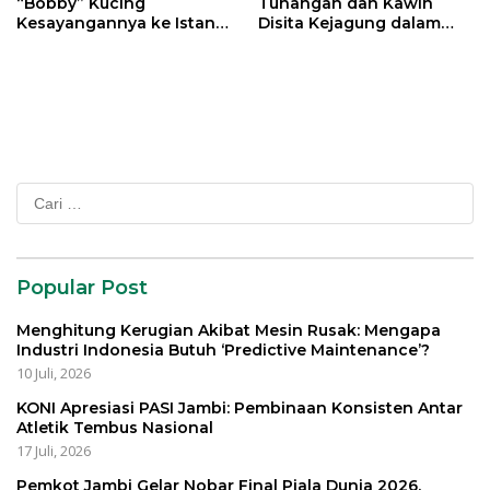
“Bobby” Kucing
Tunangan dan Kawin
Kesayangannya ke Istana
Disita Kejagung dalam
Negara
Kasus Harvey Moeis
Cari
untuk:
Popular Post
Menghitung Kerugian Akibat Mesin Rusak: Mengapa
Industri Indonesia Butuh ‘Predictive Maintenance’?
10 Juli, 2026
KONI Apresiasi PASI Jambi: Pembinaan Konsisten Antar
Atletik Tembus Nasional
17 Juli, 2026
Pemkot Jambi Gelar Nobar Final Piala Dunia 2026,