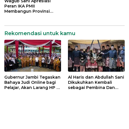
Provinsi Jambi
Wagub Sani Apresiasi
Peran IKA PMII
Membangun Provinsi
Jambi
Rekomendasi untuk kamu
Gubernur Jambi Tegaskan
Al Haris dan Abdullah Sani
Bahaya Judi Online bagi
Dikukuhkan Kembali
Pelajar, Akan Larang HP di
sebagai Pembina Dan
Sekolah
Pemangku Adat LAM
Provinsi Jambi