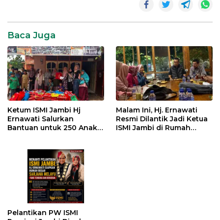
Sekda
Sudirman
Baca Juga
Universitas
Jambi
Wisuda
UNJA
Ketum ISMI Jambi Hj
Malam Ini, Hj. Ernawati
Ernawati Salurkan
Resmi Dilantik Jadi Ketua
Bantuan untuk 250 Anak
ISMI Jambi di Rumah
Yatim di 9 Panti Asuhan
Dinas Gubernur
Pelantikan PW ISMI