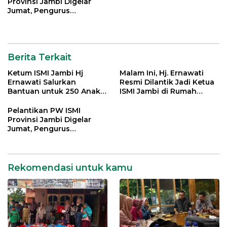
Provinsi Jambi Digelar
Jumat, Pengurus
Kabupaten/Kota Turut
Dikukuhkan
Berita Terkait
Ketum ISMI Jambi Hj
Malam Ini, Hj. Ernawati
Ernawati Salurkan
Resmi Dilantik Jadi Ketua
Bantuan untuk 250 Anak
ISMI Jambi di Rumah
Yatim di 9 Panti Asuhan
Dinas Gubernur
Pelantikan PW ISMI
Provinsi Jambi Digelar
Jumat, Pengurus
Kabupaten/Kota Turut
Dikukuhkan
Rekomendasi untuk kamu