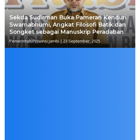
Sekda Sudirman Buka Pameran Kenduri
Swarnabhumi, Angkat Filosofi Batik dan
Songket sebagai Manuskrip Peradaban
Pemerintah Provinsi Jambi
|
23 September, 2025