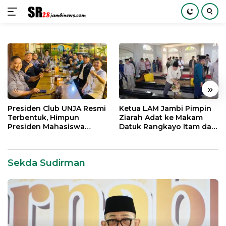
Langsung
ke
konten
«
»
Presiden Club UNJA Resmi
Ketua LAM Jambi Pimpin
Terbentuk, Himpun
Ziarah Adat ke Makam
Presiden Mahasiswa
Datuk Rangkayo Itam dan
Lintas Generasi untuk
Datuk Paduko Berhalo
Mengabdi bagi Almamater
dan Bangsa
Sekda Sudirman