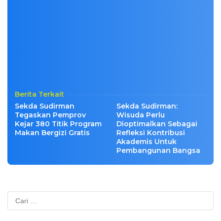
Berita Terkait
Sekda Sudirman
Sekda Sudirman:
Tegaskan Pemprov
Wisuda Perlu
Kejar 380 Titik Program
Dioptimalkan Sebagai
Makan Bergizi Gratis
Refleksi Kontribusi
Akademis Untuk
Pembangunan Bangsa
Cari
untuk: