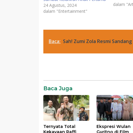
lahir bisa
dalam "Art
24 Agustus, 2024
area tubu
dalam "Entertainment"
berbagai b
ukuran. M
besar tand
berbahay
Baca:
Sah! Zumi Zola Resmi Sandang
News
SR28
Viral
Baca Juga
Ternyata Total
Ekspresi Wulan
Kekayaan Raffi
Guritno di Film