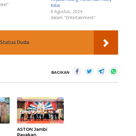
 muncul di berbagai
ikel"
Billar
h dan memiliki
6 Agustus, 2024
entuk, warna, serta
dalam "Entertainment"
eskipun sebagian
a lahir tidak
a dan…
 Status Duda
BAGIKAN
ASTON Jambi
Rayakan