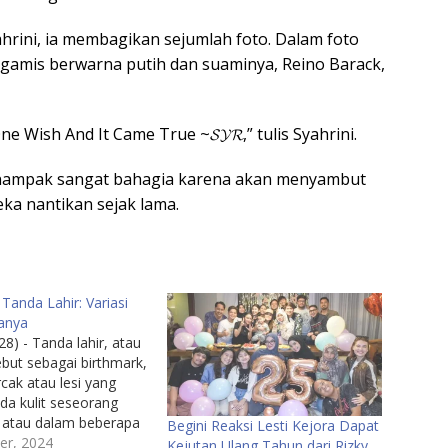
ahrini, ia membagikan sejumlah foto. Dalam foto
gamis berwarna putih dan suaminya, Reino Barack,
 Wish And It Came True ~𝓢𝓨𝓡,” tulis Syahrini.
 nampak sangat bahagia karena akan menyambut
ka nantikan sejak lama.
 Tanda Lahir: Variasi
anya
8) - Tanda lahir, atau
ebut sebagai birthmark,
cak atau lesi yang
da kulit seseorang
r atau dalam beberapa
Begini Reaksi Lesti Kejora Dapat
lah kelahiran. Tanda
er, 2024
Kejutan Ulang Tahun dari Rizky