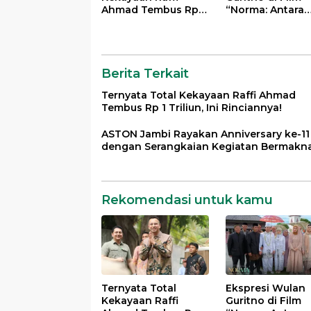
Ahmad Tembus Rp 1
“Norma: Antara
Triliun, Ini
Mertua dan
Rinciannya!
Menantu” Tuai
Pujian
Berita Terkait
Ternyata Total Kekayaan Raffi Ahmad
Tembus Rp 1 Triliun, Ini Rinciannya!
ASTON Jambi Rayakan Anniversary ke-11
dengan Serangkaian Kegiatan Bermakn
Rekomendasi untuk kamu
Ternyata Total
Ekspresi Wulan
Kekayaan Raffi
Guritno di Film