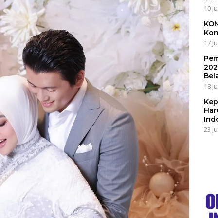
10 Ju
KON
Kon
17 Ju
Pem
202
Bel
18 Ju
Kep
Har
Ind
23 Ju