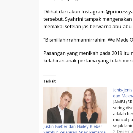
Dilihat dari akun Instagram @princessy
tersebut, Syahrini tampak mengenakan 
memakai setelan jas berwarna abu-abu.
“Bismillahirrahmannirrahim, We Made One
Pasangan yang menikah pada 2019 itu
kelahiran anak pertama yang telah mere
Terkait
Jenis-jenis
dan Makn
JAMBI (SR2
sering dis
adalah ber
muncul pa
sejak lahi
Justin Bieber dan Hailey Bieber
waktu sete
2 Desemb
Sambut Kelahiran Anak Pertama