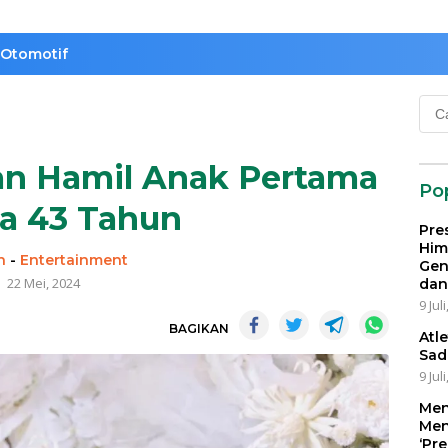
Otomotif
Cari
untu
n Hamil Anak Pertama
Po
ia 43 Tahun
Pre
Him
n
-
Entertainment
Gen
22 Mei, 2024
dan
9 Jul
BAGIKAN
Atl
Sad
9 Jul
Men
Men
‘Pr