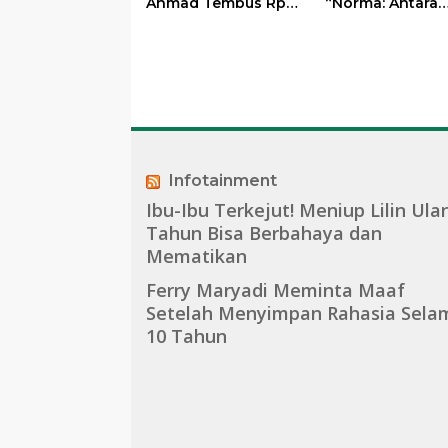
Ahmad Tembus Rp 1
“Norma: Antara
Triliun, Ini
Mertua dan
Rinciannya!
Menantu” Tuai
Pujian
Infotainment
Ibu-Ibu Terkejut! Meniup Lilin Ula
Tahun Bisa Berbahaya dan
Mematikan
Ferry Maryadi Meminta Maaf
Setelah Menyimpan Rahasia Sela
10 Tahun