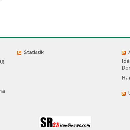
Statistik
ng
Idé
Dom
Ha
ma